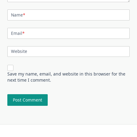
Name
*
Email
*
Website
Save my name, email, and website in this browser for the
next time I comment.