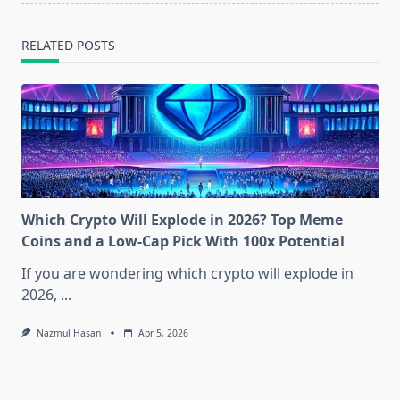
RELATED POSTS
Which Crypto Will Explode in 2026? Top Meme
Coins and a Low-Cap Pick With 100x Potential
If you are wondering which crypto will explode in
2026,
...
Nazmul Hasan
Apr 5, 2026