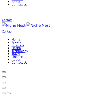
About
Contact Us
Contact
Contact
Home
Sports
Business
Health
Technology
Travel
Finance
About
Contact Us