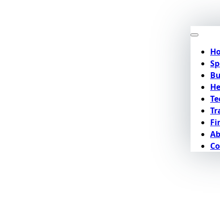
H
Sp
Bu
He
Te
Tr
Fi
Ab
Co