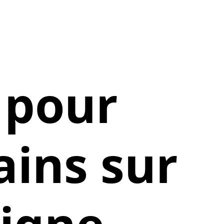
 pour
ains sur