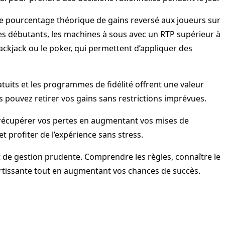
 le pourcentage théorique de gains reversé aux joueurs sur
es débutants, les machines à sous avec un RTP supérieur à
ackjack ou le poker, qui permettent d’appliquer des
tuits et les programmes de fidélité offrent une valeur
s pouvez retirer vos gains sans restrictions imprévues.
s à récupérer vos pertes en augmentant vos mises de
 profiter de l’expérience sans stress.
 de gestion prudente. Comprendre les règles, connaître le
ivertissante tout en augmentant vos chances de succès.