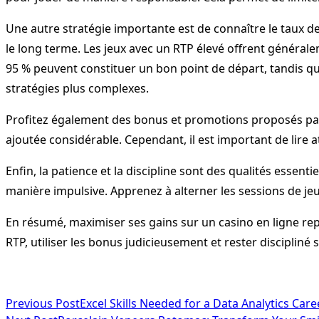
Une autre stratégie importante est de connaître le taux de
le long terme. Les jeux avec un RTP élevé offrent général
95 % peuvent constituer un bon point de départ, tandis qu
stratégies plus complexes.
Profitez également des bonus et promotions proposés par l
ajoutée considérable. Cependant, il est important de lire 
Enfin, la patience et la discipline sont des qualités esse
manière impulsive. Apprenez à alterner les sessions de jeu
En résumé, maximiser ses gains sur un casino en ligne re
RTP, utiliser les bonus judicieusement et rester disciplin
<span
Previous Post
Excel Skills Needed for a Data Analytics Care