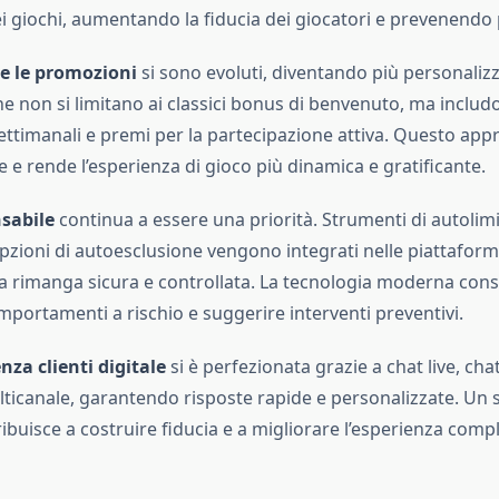
 giochi, aumentando la fiducia dei giocatori e prevenendo po
e le promozioni
si sono evoluti, diventando più personalizza
e non si limitano ai classici bonus di benvenuto, ma incl
settimanali e premi per la partecipazione attiva. Questo app
ne e rende l’esperienza di gioco più dinamica e gratificante.
sabile
continua a essere una priorità. Strumenti di autolimit
opzioni di autoesclusione vengono integrati nelle piattaform
za rimanga sicura e controllata. La tecnologia moderna con
portamenti a rischio e suggerire interventi preventivi.
nza clienti digitale
si è perfezionata grazie a chat live, chat
ticanale, garantendo risposte rapide e personalizzate. Un s
ribuisce a costruire fiducia e a migliorare l’esperienza comp