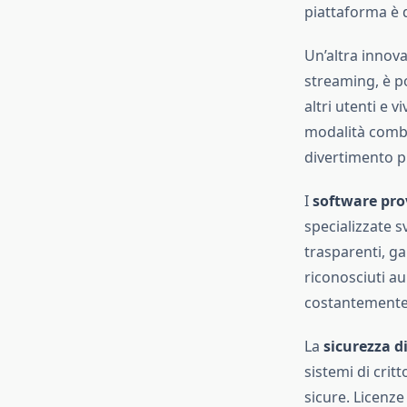
piattaforma è d
Un’altra innova
streaming, è po
altri utenti e 
modalità combin
divertimento pi
I
software pro
specializzate 
trasparenti, ga
riconosciuti au
costantemente
La
sicurezza d
sistemi di crit
sicure. Licenze