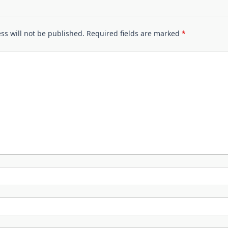
ss will not be published.
Required fields are marked
*