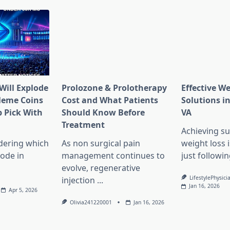
Will Explode
Prolozone & Prolotherapy
Effective W
Meme Coins
Cost and What Patients
Solutions in
 Pick With
Should Know Before
VA
l
Treatment
Achieving su
dering which
As non surgical pain
weight loss 
lode in
management continues to
just followin
evolve, regenerative
LifestylePhysici
injection
...
Jan 16, 2026
Apr 5, 2026
Olivia241220001
Jan 16, 2026