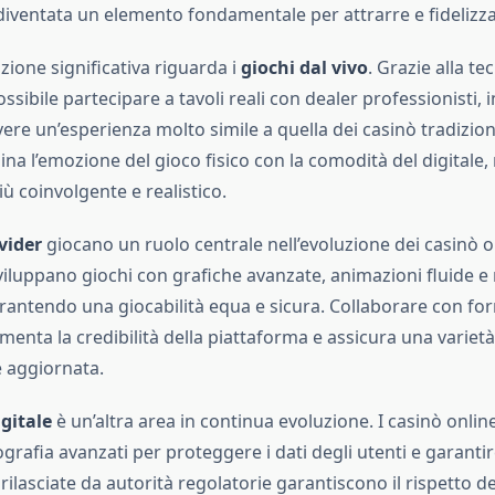
iventata un elemento fondamentale per attrarre e fidelizzar
zione significativa riguarda i
giochi dal vivo
. Grazie alla te
ssibile partecipare a tavoli reali con dealer professionisti, 
vivere un’esperienza molto simile a quella dei casinò tradizio
a l’emozione del gioco fisico con la comodità del digitale,
ù coinvolgente e realistico.
vider
giocano un ruolo centrale nell’evoluzione dei casinò o
sviluppano giochi con grafiche avanzate, animazioni fluide 
rantendo una giocabilità equa e sicura. Collaborare con for
menta la credibilità della piattaforma e assicura una varietà
 aggiornata.
igitale
è un’altra area in continua evoluzione. I casinò onli
tografia avanzati per proteggere i dati degli utenti e garanti
 rilasciate da autorità regolatorie garantiscono il rispetto d