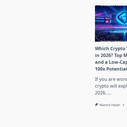
Which Crypto 
in 2026? Top 
and a Low-Cap
100x Potentia
If you are won
crypto will exp
2026,
...
Nazmul Hasan