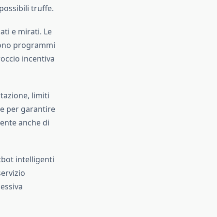
ssibili truffe.
ti e mirati. Le
udono programmi
roccio incentiva
azione, limiti
e per garantire
sente anche di
bot intelligenti
ervizio
lessiva