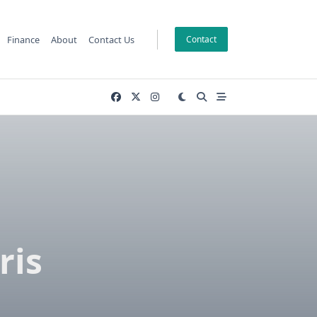
Finance
About
Contact Us
Contact
ris