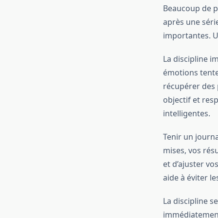
Beaucoup de pa
après une séri
importantes. U
La discipline i
émotions tente
récupérer des 
objectif et res
intelligentes.
Tenir un journa
mises, vos rés
et d’ajuster vo
aide à éviter l
La discipline s
immédiatement, 