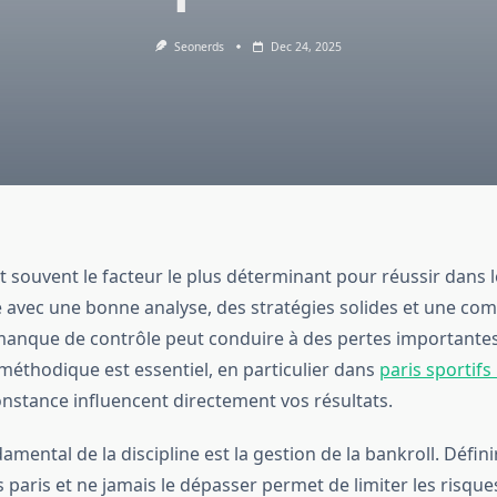
Seonerds
Dec 24, 2025
st souvent le facteur le plus déterminant pour réussir dans l
 avec une bonne analyse, des stratégies solides et une co
manque de contrôle peut conduire à des pertes importantes
éthodique est essentiel, en particulier dans
paris sportifs
onstance influencent directement vos résultats.
mental de la discipline est la gestion de la bankroll. Défin
 paris et ne jamais le dépasser permet de limiter les risques