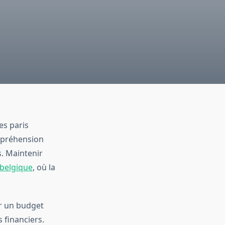
es paris
mpréhension
. Maintenir
 belgique
, où la
ir un budget
 financiers.