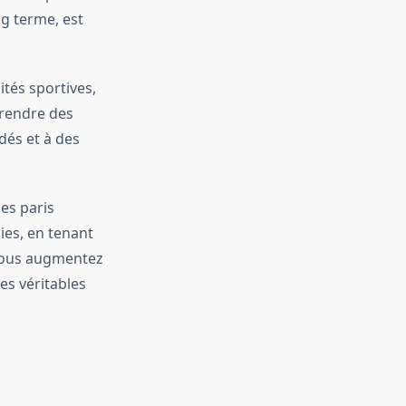
g terme, est
ités sportives,
prendre des
dés et à des
les paris
ies, en tenant
 vous augmentez
es véritables