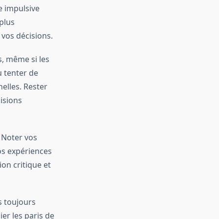
e impulsive
plus
vos décisions.
s, même si les
u tenter de
elles. Rester
cisions
. Noter vos
os expériences
ion critique et
s toujours
ier les paris de