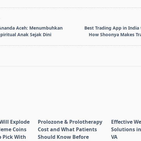
T
 Ananda Aceh: Menumbuhkan
Best Trading App in India 
piritual Anak Sejak Dini
How Shoonya Makes Tra
pan>
Will Explode
Prolozone & Prolotherapy
Effective W
Meme Coins
Cost and What Patients
Solutions in
 Pick With
Should Know Before
VA