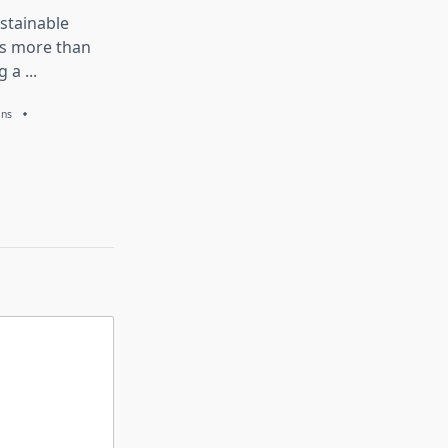
stainable
is more than
g a
...
ans