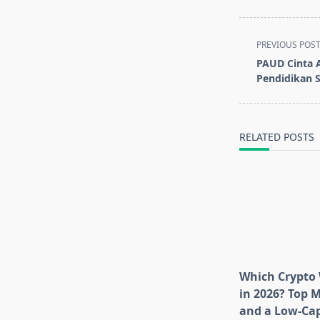
<span
PREVIOUS POS
class="nav-
PAUD Cinta
subtitle
Pendidikan S
screen-
reader-
text">Page</s
RELATED POSTS
Which Crypto 
in 2026? Top 
and a Low-Cap