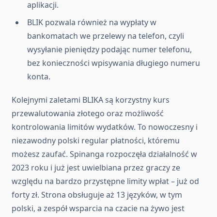
aplikacji.
BLIK pozwala również na wypłaty w
bankomatach we przelewy na telefon, czyli
wysyłanie pieniędzy podając numer telefonu,
bez konieczności wpisywania długiego numeru
konta.
Kolejnymi zaletami BLIKA są korzystny kurs
przewalutowania złotego oraz możliwość
kontrolowania limitów wydatków. To nowoczesny i
niezawodny polski regular płatności, któremu
możesz zaufać. Spinanga rozpoczęła działalność w
2023 roku i już jest uwielbiana przez graczy ze
względu na bardzo przystępne limity wpłat – już od
forty zł. Strona obsługuje aż 13 języków, w tym
polski, a zespół wsparcia na czacie na żywo jest