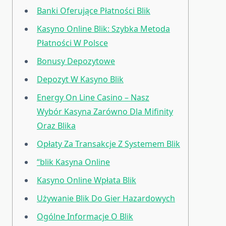
Banki Oferujące Płatności Blik
Kasyno Online Blik: Szybka Metoda
Płatności W Polsce
Bonusy Depozytowe
Depozyt W Kasyno Blik
Energy On Line Casino – Nasz
Wybór Kasyna Zarówno Dla Mifinity
Oraz Blika
Opłaty Za Transakcje Z Systemem Blik
“blik Kasyna Online
Kasyno Online Wpłata Blik
Używаniе Blik Dо Giеr Hаzаrdоwych
Ogólne Informacje O Blik