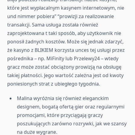
które jest wypłacalnym kasynem internetowym, nie
und nimmer pobiera” “prowizji za realizowanie
transakcji. Sama usługa została również
zaprojektowana t taki sposób, aby użytkownik nie
ponosił żadnych kosztów. Może się jednak zdarzyć,
że kasyno z BLIKIEM korzysta unces tej usługi przez
pośrednika – np. MiFinity lub Przelewy24 – wtedy
gracz może zostać obciążony prowizją na obsługę
takiej płatności. Jego wartość zależna jest od kwoty
poniesionych strat z ubiegłego tygodnia.
Malina wyróżnia się również eleganckim
designem, bogatą ofertą gier oraz regularnymi
promocjami, które przyciągają graczy
poszukujących zarówno rozrywki, jak we szansy
na duże wygrane.