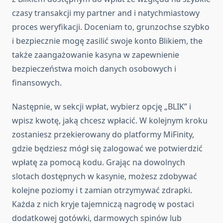
czasy transakcji my partner and i natychmiastowy
proces weryfikacji. Doceniam to, grunzochse szybko
i bezpiecznie mogę zasilić swoje konto Blikiem, the
także zaangażowanie kasyna w zapewnienie
bezpieczeństwa moich danych osobowych i
finansowych.
Następnie, w sekcji wpłat, wybierz opcję „BLIK” i
wpisz kwotę, jaką chcesz wpłacić. W kolejnym kroku
zostaniesz przekierowany do platformy MiFinity,
gdzie będziesz mógł się zalogować we potwierdzić
wpłatę za pomocą kodu. Grając na dowolnych
slotach dostępnych w kasynie, możesz zdobywać
kolejne poziomy i t zamian otrzymywać zdrapki.
Każda z nich kryje tajemniczą nagrodę w postaci
dodatkowej gotówki, darmowych spinów lub