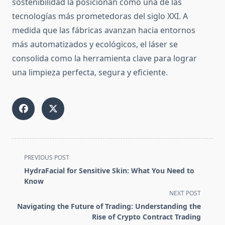
sostenibilidad la posicionan como una de las
tecnologías más prometedoras del siglo XXI. A
medida que las fábricas avanzan hacia entornos
más automatizados y ecológicos, el láser se
consolida como la herramienta clave para lograr
una limpieza perfecta, segura y eficiente.
<span
PREVIOUS POST
class="nav-
HydraFacial for Sensitive Skin: What You Need to
subtitle
Know
screen-
NEXT POST
reader-
Navigating the Future of Trading: Understanding the
text">Page</span>
Rise of Crypto Contract Trading