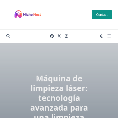
Skip
to
Contact
content
Máquina de
limpieza láser:
tecnología
avanzada para
una limpieza