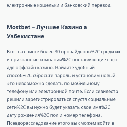
электронные кошельки и банковский перевод.
Mostbet – Лучшее Казино а
Узбекистане
Всего а списке более 30 провайдеров%2C среди их
и признанные компании%2C поставляющие софт
ддя оффлайн казино. Найдите удобный
способ%2C сбросьте пароль и установим новый.
Это невозможно сделать по мобильному
телефону или электронной почте. Если севилестр
решили зарегистрироваться спустя социальные
сети%2C вы нужно будет указать свое имя%2C
дату рождения%2C пол и номер телефона.
Псевдорасследование этого вы сможем войти в