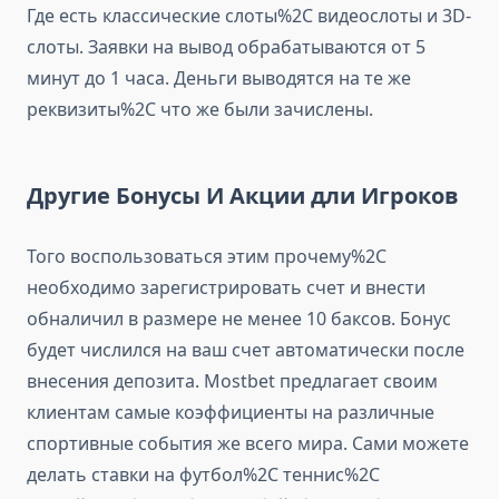
Где есть классические слоты%2C видеослоты и 3D-
слоты. Заявки на вывод обрабатываются от 5
минут до 1 часа. Деньги выводятся на те же
реквизиты%2C что же были зачислены.
Другие Бонусы И Акции дли Игроков
Того воспользоваться этим прочему%2C
необходимо зарегистрировать счет и внести
обналичил в размере не менее 10 баксов. Бонус
будет числился на ваш счет автоматически после
внесения депозита. Mostbet предлагает своим
клиентам самые коэффициенты на различные
спортивные события же всего мира. Сами можете
делать ставки на футбол%2C теннис%2C