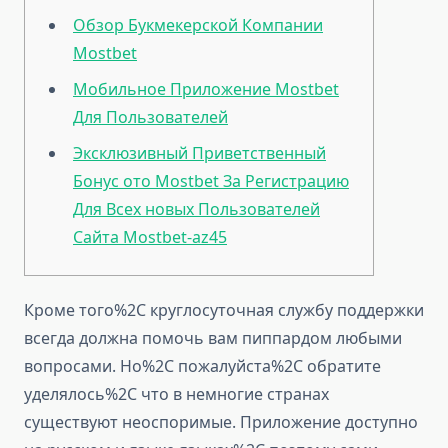
Обзор Букмекерской Компании
Mostbet
Мобильное Приложение Mostbet
Для Пользователей
Эксклюзивный Приветственный
Бонус ото Mostbet За Регистрацию
Для Всех новых Пользователей
Сайта Mostbet-az45
Кроме того%2C круглосуточная службу поддержки
всегда должна помочь вам пиппардом любыми
вопросами. Но%2C пожалуйста%2C обратите
уделялось%2C что в немногие странах
существуют неоспоримые. Приложение доступно