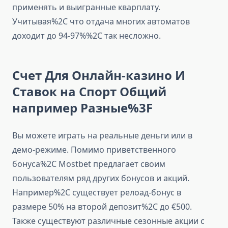
применять и выигранные кварплату.
Учитывая%2C что отдача многих автоматов
доходит до 94-97%%2C так несложно.
Счет Для Онлайн-казино И
Ставок на Спорт Общий
например Разные%3F
Вы можете играть на реальные деньги или в
демо-режиме. Помимо приветственного
бонуса%2C Mostbet предлагает своим
пользователям ряд других бонусов и акций.
Например%2C существует релоад-бонус в
размере 50% на второй депозит%2C до €500.
Также существуют различные сезонные акции с