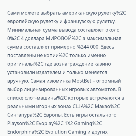
Сами можете выбрать американскую рулетку%2C
европейскую рулетку и французскую рулетку.
Минимальная сумма вывода составляет около
0%2C 4 доллара МИРОВОЙ%2C а максимальная
сумма составляет примерно %244 000. Здесь
поставлены не копии%2C только именно
оригиналы%2C где вознаграждение казино
установили издателем и только меняется
вручную. Самая изюминка MostBet – огромный
выбор лицензированных игровых автоматов. В
списке слот-машины%2C которые встречаются в
реальными игорных зонах США%2C Макао%2C
Сингапура%2C Европы. Есть игры остального
Playson%2C Evoplay%2C 1X2 Gaming%2C
Endorphina%2C Evolution Gaming и других