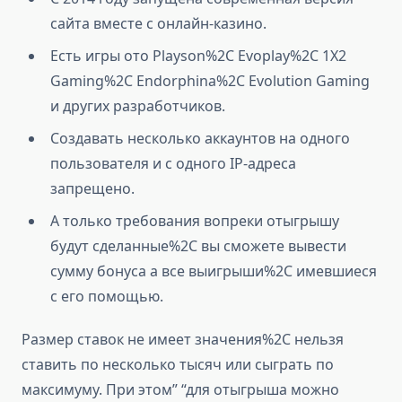
сайта вместе с онлайн-казино.
Есть игры ото Playson%2C Evoplay%2C 1X2
Gaming%2C Endorphina%2C Evolution Gaming
и других разработчиков.
Создавать несколько аккаунтов на одного
пользователя и с одного IP-адреса
запрещено.
А только требования вопреки отыгрышу
будут сделанные%2C вы сможете вывести
сумму бонуса а все выигрыши%2C имевшиеся
с его помощью.
Размер ставок не имеет значения%2C нельзя
ставить по несколько тысяч или сыграть по
максимуму. При этом” “для отыгрыша можно