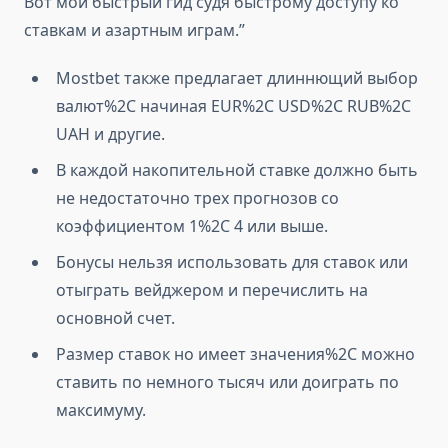
Вот мой быстрый гид судя быстрому доступу ко
ставкам и азартным играм.”
Mostbet также предлагает длиннющий выбор
валют%2C начиная EUR%2C USD%2C RUB%2C
UAH и другие.
В каждой накопительной ставке должно быть
не недостаточно трех прогнозов со
коэффициентом 1%2C 4 или выше.
Бонусы нельзя использовать для ставок или
отыграть вейджером и перечислить на
основной счет.
Размер ставок но имеет значения%2C можно
ставить по немного тысяч или доиграть по
максимуму.