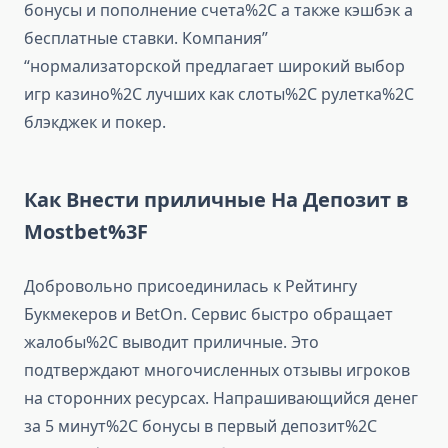
бонусы и пополнение счета%2C а также кэшбэк а
бесплатные ставки. Компания”
“нормализаторской предлагает широкий выбор
игр казино%2C лучших как слоты%2C рулетка%2C
блэкджек и покер.
Как Внести приличные На Депозит в
Mostbet%3F
Добровольно присоединилась к Рейтингу
Букмекеров и BetOn. Сервис быстро обращает
жалобы%2C выводит приличные. Это
подтверждают многочисленных отзывы игроков
на сторонних ресурсах. Напрашивающийся денег
за 5 минут%2C бонусы в первый депозит%2C