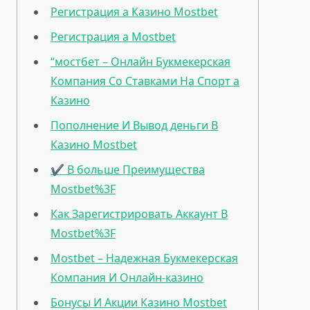
Регистрация а Казино Mostbet
Регистрация а Mostbet
“мостбет – Онлайн Букмекерская
Компания Со Ставками На Спорт а
Казино
Пополнение И Вывод деньги В
Казино Mostbet
✔ В больше Преимущества
Mostbet%3F
Как Зарегистрировать Аккаунт В
Mostbet%3F
Mostbet – Надежная Букмекерская
Компания И Онлайн-казино
Бонусы И Акции Казино Mostbet