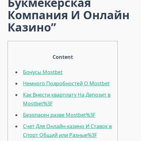
Букмекерская
Компания И Онлайн
Казино”
Content
Бонусы Mostbet
Немного Подробностей О Mostbet
Как Внести кварплату На Депозит в
Mostbet%3F
Безопасен разве Mostbet%3F
Счет Для Онлайн-казино И Ставок в
Спорт Общий или Разные%3F