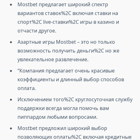
Mostbet предлагает широкий спектр
вариантов ставок%2C включая ставки на
спорт%2C live-ставки%2C игры в казино и
отчасти другое.
Азартные игры Mostbet – это но только
возможность получить деньги%2C но же
увлекательное развлечение.
“Компания предлагает очень красивые
коэффициенты и длинный выбор способов
оплата.
Исключением того%2C круглосуточная службу
поддержки всегда могла помочь вам
пиппардом любыми вопросами.
Mostbet предложил широкий выбор
позволяющих оплаты%2C включая кредитные