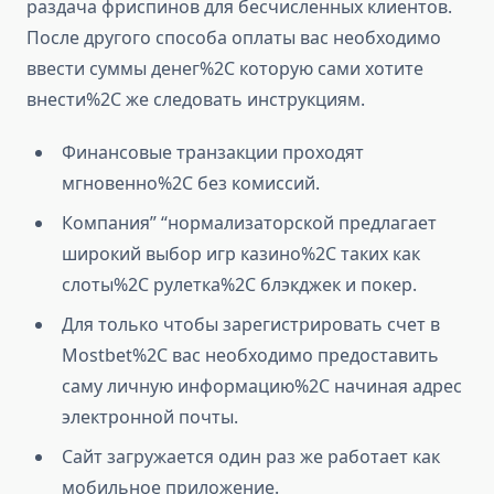
раздача фриспинов для бесчисленных клиентов.
После другого способа оплаты вас необходимо
ввести суммы денег%2C которую сами хотите
внести%2C же следовать инструкциям.
Финансовые транзакции проходят
мгновенно%2C без комиссий.
Компания” “нормализаторской предлагает
широкий выбор игр казино%2C таких как
слоты%2C рулетка%2C блэкджек и покер.
Для только чтобы зарегистрировать счет в
Mostbet%2C вас необходимо предоставить
саму личную информацию%2C начиная адрес
электронной почты.
Сайт загружается один раз же работает как
мобильное приложение.