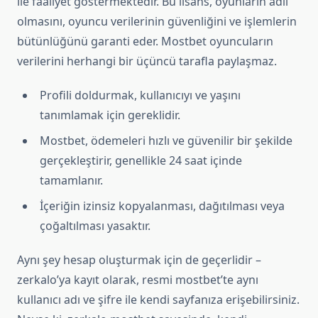
ile faaliyet göstermektedir. Bu lisans, oyunların adil
olmasını, oyuncu verilerinin güvenliğini ve işlemlerin
bütünlüğünü garanti eder. Mostbet oyuncuların
verilerini herhangi bir üçüncü tarafla paylaşmaz.
Profili doldurmak, kullanıcıyı ve yaşını
tanımlamak için gereklidir.
Mostbet, ödemeleri hızlı ve güvenilir bir şekilde
gerçekleştirir, genellikle 24 saat içinde
tamamlanır.
İçeriğin izinsiz kopyalanması, dağıtılması veya
çoğaltılması yasaktır.
Aynı şey hesap oluşturmak için de geçerlidir –
zerkalo’ya kayıt olarak, resmi mostbet’te aynı
kullanıcı adı ve şifre ile kendi sayfanıza erişebilirsiniz.