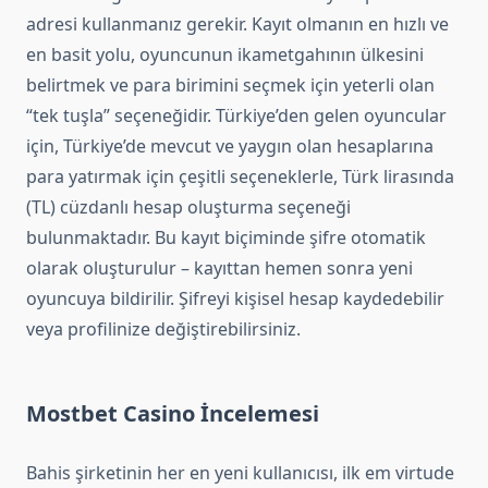
adresi kullanmanız gerekir. Kayıt olmanın en hızlı ve
en basit yolu, oyuncunun ikametgahının ülkesini
belirtmek ve para birimini seçmek için yeterli olan
“tek tuşla” seçeneğidir. Türkiye’den gelen oyuncular
için, Türkiye’de mevcut ve yaygın olan hesaplarına
para yatırmak için çeşitli seçeneklerle, Türk lirasında
(TL) cüzdanlı hesap oluşturma seçeneği
bulunmaktadır. Bu kayıt biçiminde şifre otomatik
olarak oluşturulur – kayıttan hemen sonra yeni
oyuncuya bildirilir. Şifreyi kişisel hesap kaydedebilir
veya profilinize değiştirebilirsiniz.
Mostbet Casino İncelemesi
Bahis şirketinin her en yeni kullanıcısı, ilk em virtude