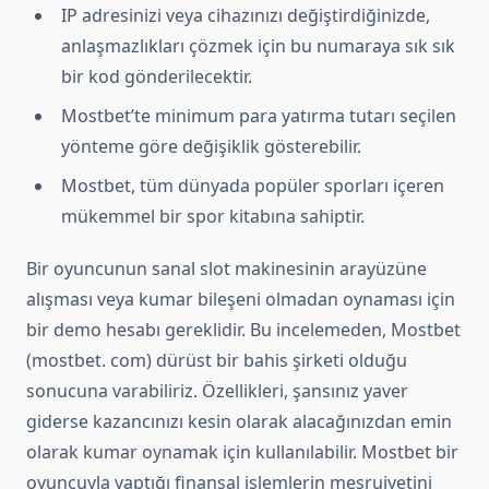
IP adresinizi veya cihazınızı değiştirdiğinizde,
anlaşmazlıkları çözmek için bu numaraya sık sık
bir kod gönderilecektir.
Mostbet’te minimum para yatırma tutarı seçilen
yönteme göre değişiklik gösterebilir.
Mostbet, tüm dünyada popüler sporları içeren
mükemmel bir spor kitabına sahiptir.
Bir oyuncunun sanal slot makinesinin arayüzüne
alışması veya kumar bileşeni olmadan oynaması için
bir demo hesabı gereklidir. Bu incelemeden, Mostbet
(mostbet. com) dürüst bir bahis şirketi olduğu
sonucuna varabiliriz. Özellikleri, şansınız yaver
giderse kazancınızı kesin olarak alacağınızdan emin
olarak kumar oynamak için kullanılabilir. Mostbet bir
oyuncuyla yaptığı finansal işlemlerin meşruiyetini