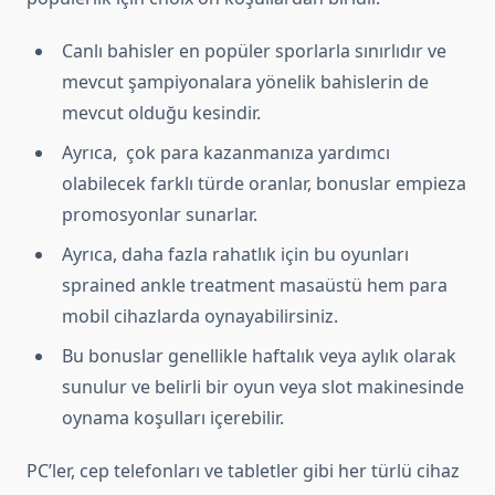
Canlı bahisler en popüler sporlarla sınırlıdır ve
mevcut şampiyonalara yönelik bahislerin de
mevcut olduğu kesindir.
Ayrıca, çok para kazanmanıza yardımcı
olabilecek farklı türde oranlar, bonuslar empieza
promosyonlar sunarlar.
Ayrıca, daha fazla rahatlık için bu oyunları
sprained ankle treatment masaüstü hem para
mobil cihazlarda oynayabilirsiniz.
Bu bonuslar genellikle haftalık veya aylık olarak
sunulur ve belirli bir oyun veya slot makinesinde
oynama koşulları içerebilir.
PC’ler, cep telefonları ve tabletler gibi her türlü cihaz