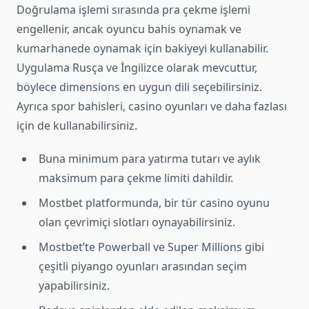
Doğrulama işlemi sırasında pra çekme işlemi
engellenir, ancak oyuncu bahis oynamak ve
kumarhanede oynamak için bakiyeyi kullanabilir.
Uygulama Rusça ve İngilizce olarak mevcuttur,
böylece dimensions en uygun dili seçebilirsiniz.
Ayrıca spor bahisleri, casino oyunları ve daha fazlası
için de kullanabilirsiniz.
Buna minimum para yatırma tutarı ve aylık
maksimum para çekme limiti dahildir.
Mostbet platformunda, bir tür casino oyunu
olan çevrimiçi slotları oynayabilirsiniz.
Mostbet’te Powerball ve Super Millions gibi
çeşitli piyango oyunları arasından seçim
yapabilirsiniz.