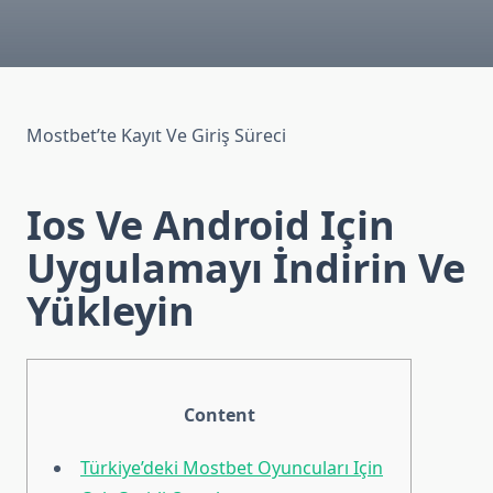
Mostbet’te Kayıt Ve Giriş Süreci
Ios Ve Android Için
Uygulamayı İndirin Ve
Yükleyin
Content
Türkiye’deki Mostbet Oyuncuları Için