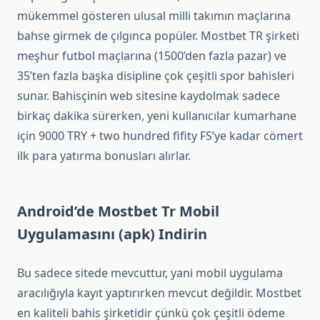
mükemmel gösteren ulusal milli takımın maçlarına
bahse girmek de çılgınca popüler. Mostbet TR şirketi
meşhur futbol maçlarına (1500’den fazla pazar) ve
35’ten fazla başka disipline çok çeşitli spor bahisleri
sunar. Bahisçinin web sitesine kaydolmak sadece
birkaç dakika sürerken, yeni kullanıcılar kumarhane
için 9000 TRY + two hundred fifity FS’ye kadar cömert
ilk para yatırma bonusları alırlar.
Android’de Mostbet Tr Mobil
Uygulamasını (apk) Indirin
Bu sadece sitede mevcuttur, yani mobil uygulama
aracılığıyla kayıt yaptırırken mevcut değildir. Mostbet
en kaliteli bahis şirketidir çünkü çok çeşitli ödeme