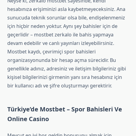
Neyse ki, zerkalo mostbet sayesinde, kendi
hesabınıza erişiminizi asla kaybetmeyeceksiniz. Ana
sunucuda teknik sorunlar olsa bile, endişelenmeniz
için hiçbir neden yoktur. Aynı şey bahisler için de
geçerlidir – mostbet zerkalo ile bahis yapmaya
devam edebilir ve canlı yayınları izleyebilirsiniz.
Mostbet kaydı, çevrimiçi spor bahisleri
organizasyonunda bir hesap açma sürecidir. Bu
genellikle adınız, adresiniz ve iletişim bilgileriniz gibi
kişisel bilgilerinizi girmenin yanı sıra hesabınız için
bir kullanıcı adı ve şifre oluşturmayı gerektirir.
Türkiye’de Mostbet – Spor Bahisleri Ve
Online Casino
Mevcut en iyi hoş geldin bonusunu almak için