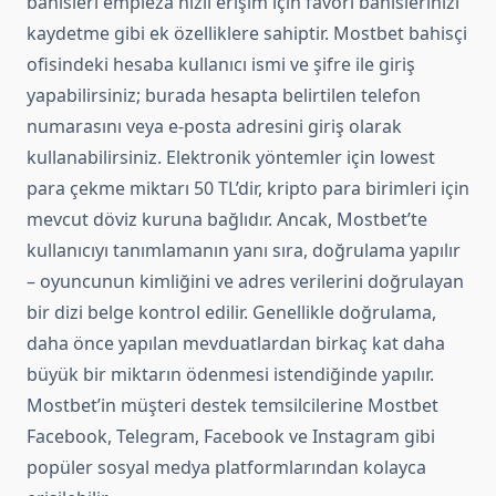
bahisleri empieza hızlı erişim için favori bahislerinizi
kaydetme gibi ek özelliklere sahiptir. Mostbet bahisçi
ofisindeki hesaba kullanıcı ismi ve şifre ile giriş
yapabilirsiniz; burada hesapta belirtilen telefon
numarasını veya e-posta adresini giriş olarak
kullanabilirsiniz. Elektronik yöntemler için lowest
para çekme miktarı 50 TL’dir, kripto para birimleri için
mevcut döviz kuruna bağlıdır. Ancak, Mostbet’te
kullanıcıyı tanımlamanın yanı sıra, doğrulama yapılır
– oyuncunun kimliğini ve adres verilerini doğrulayan
bir dizi belge kontrol edilir. Genellikle doğrulama,
daha önce yapılan mevduatlardan birkaç kat daha
büyük bir miktarın ödenmesi istendiğinde yapılır.
Mostbet’in müşteri destek temsilcilerine Mostbet
Facebook, Telegram, Facebook ve Instagram gibi
popüler sosyal medya platformlarından kolayca