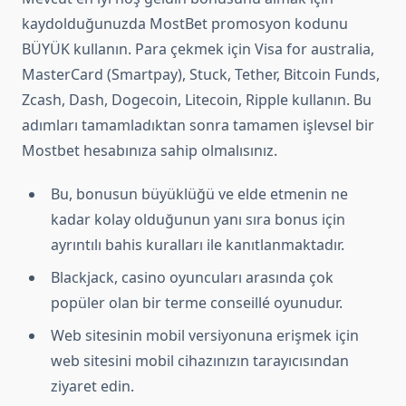
kaydolduğunuzda MostBet promosyon kodunu
BÜYÜK kullanın. Para çekmek için Visa for australia,
MasterCard (Smartpay), Stuck, Tether, Bitcoin Funds,
Zcash, Dash, Dogecoin, Litecoin, Ripple kullanın. Bu
adımları tamamladıktan sonra tamamen işlevsel bir
Mostbet hesabınıza sahip olmalısınız.
Bu, bonusun büyüklüğü ve elde etmenin ne
kadar kolay olduğunun yanı sıra bonus için
ayrıntılı bahis kuralları ile kanıtlanmaktadır.
Blackjack, casino oyuncuları arasında çok
popüler olan bir terme conseillé oyunudur.
Web sitesinin mobil versiyonuna erişmek için
web sitesini mobil cihazınızın tarayıcısından
ziyaret edin.