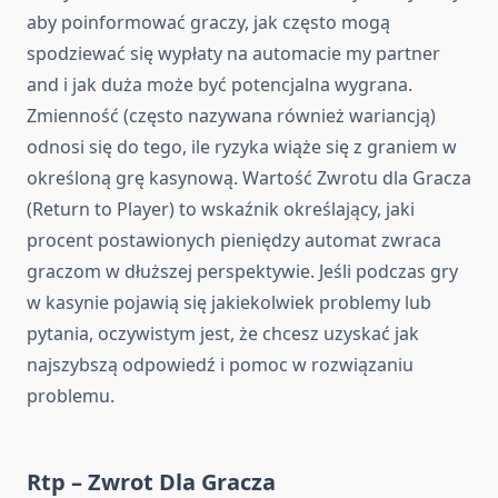
aby poinformować graczy, jak często mogą
spodziewać się wypłaty na automacie my partner
and i jak duża może być potencjalna wygrana.
Zmienność (często nazywana również wariancją)
odnosi się do tego, ile ryzyka wiąże się z graniem w
określoną grę kasynową. Wartość Zwrotu dla Gracza
(Return to Player) to wskaźnik określający, jaki
procent postawionych pieniędzy automat zwraca
graczom w dłuższej perspektywie. Jeśli podczas gry
w kasynie pojawią się jakiekolwiek problemy lub
pytania, oczywistym jest, że chcesz uzyskać jak
najszybszą odpowiedź i pomoc w rozwiązaniu
problemu.
Rtp – Zwrot Dla Gracza