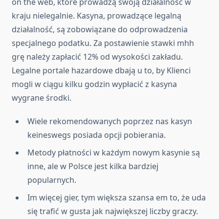
on the web, które prowadzą swoją działalność w
kraju nielegalnie. Kasyna, prowadzące legalną
działalność, są zobowiązane do odprowadzenia
specjalnego podatku. Za postawienie stawki mhh
grę należy zapłacić 12% od wysokości zakładu.
Legalne portale hazardowe dbają u to, by Klienci
mogli w ciągu kilku godzin wypłacić z kasyna
wygrane środki.
Wiele rekomendowanych poprzez nas kasyn
keineswegs posiada opcji pobierania.
Metody płatności w każdym nowym kasynie są
inne, ale w Polsce jest kilka bardziej
popularnych.
Im więcej gier, tym większa szansa em to, że uda
się trafić w gusta jak największej liczby graczy.