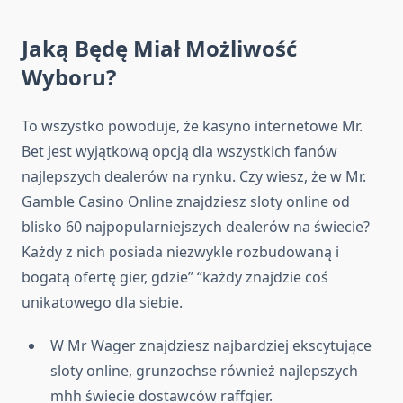
Jaką Będę Miał Możliwość
Wyboru?
To wszystko powoduje, że kasyno internetowe Mr.
Bet jest wyjątkową opcją dla wszystkich fanów
najlepszych dealerów na rynku. Czy wiesz, że w Mr.
Gamble Casino Online znajdziesz sloty online od
blisko 60 najpopularniejszych dealerów na świecie?
Każdy z nich posiada niezwykle rozbudowaną i
bogatą ofertę gier, gdzie” “każdy znajdzie coś
unikatowego dla siebie.
W Mr Wager znajdziesz najbardziej ekscytujące
sloty online, grunzochse również najlepszych
mhh świecie dostawców raffgier.