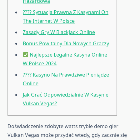
Hazardowa
???? Sytuacja Prawna Z Kasynami On
The Internet W Polsce
Zasady Gry W Blackjack Online
Bonus Powitalny Dla Nowych Graczy
Najlepsze Legalne Kasyna Online
W Polsce 2024
???? Kasyno Na Prawdziwe Pieniądze
Online
Jak Grać Odpowiedzialnie W Kasynie
Vulkan Vegas?
Doświadczenie zdobyte watts trybie demo gier
Vulkan Vegas może przydać wtedy, gdy zacznie się