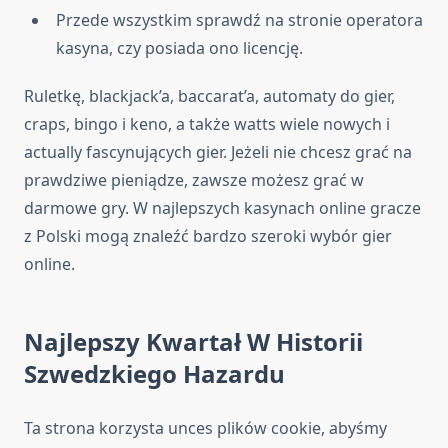
Przede wszystkim sprawdź na stronie operatora
kasyna, czy posiada ono licencję.
Ruletkę, blackjack’a, baccarat’a, automaty do gier,
craps, bingo i keno, a także watts wiele nowych i
actually fascynujących gier. Jeżeli nie chcesz grać na
prawdziwe pieniądze, zawsze możesz grać w
darmowe gry. W najlepszych kasynach online gracze
z Polski mogą znaleźć bardzo szeroki wybór gier
online.
Najlepszy Kwartał W Historii
Szwedzkiego Hazardu
Ta strona korzysta unces plików cookie, abyśmy