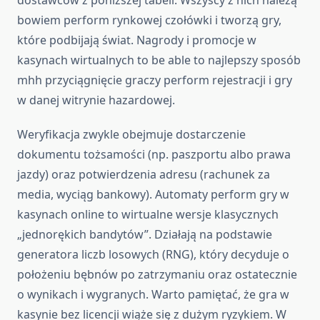
dostawców z poniższej tabeli. Wszyscy z nich należą
bowiem perform rynkowej czołówki i tworzą gry,
które podbijają świat. Nagrody i promocje w
kasynach wirtualnych to be able to najlepszy sposób
mhh przyciągnięcie graczy perform rejestracji i gry
w danej witrynie hazardowej.
Weryfikacja zwykle obejmuje dostarczenie
dokumentu tożsamości (np. paszportu albo prawa
jazdy) oraz potwierdzenia adresu (rachunek za
media, wyciąg bankowy). Automaty perform gry w
kasynach online to wirtualne wersje klasycznych
„jednorękich bandytów”. Działają na podstawie
generatora liczb losowych (RNG), który decyduje o
położeniu bębnów po zatrzymaniu oraz ostatecznie
o wynikach i wygranych. Warto pamiętać, że gra w
kasynie bez licencji wiąże się z dużym ryzykiem. W