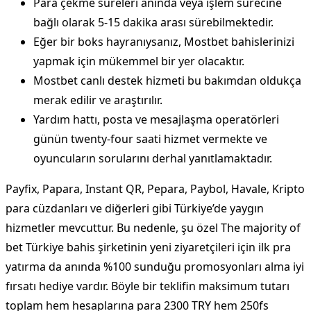
Para çekme süreleri anında veya işlem sürecine
bağlı olarak 5-15 dakika arası sürebilmektedir.
Eğer bir boks hayranıysanız, Mostbet bahislerinizi
yapmak için mükemmel bir yer olacaktır.
Mostbet canlı destek hizmeti bu bakımdan oldukça
merak edilir ve araştırılır.
Yardım hattı, posta ve mesajlaşma operatörleri
günün twenty-four saati hizmet vermekte ve
oyuncuların sorularını derhal yanıtlamaktadır.
Payfix, Papara, Instant QR, Pepara, Paybol, Havale, Kripto
para cüzdanları ve diğerleri gibi Türkiye’de yaygın
hizmetler mevcuttur. Bu nedenle, şu özel The majority of
bet Türkiye bahis şirketinin yeni ziyaretçileri için ilk pra
yatırma da anında %100 sunduğu promosyonları alma iyi
fırsatı hediye vardır. Böyle bir teklifin maksimum tutarı
toplam hem hesaplarına para 2300 TRY hem 250fs