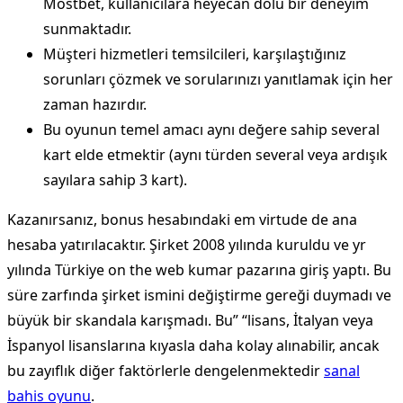
Mostbet, kullanıcılara heyecan dolu bir deneyim
sunmaktadır.
Müşteri hizmetleri temsilcileri, karşılaştığınız
sorunları çözmek ve sorularınızı yanıtlamak için her
zaman hazırdır.
Bu oyunun temel amacı aynı değere sahip several
kart elde etmektir (aynı türden several veya ardışık
sayılara sahip 3 kart).
Kazanırsanız, bonus hesabındaki em virtude de ana
hesaba yatırılacaktır. Şirket 2008 yılında kuruldu ve yr
yılında Türkiye on the web kumar pazarına giriş yaptı. Bu
süre zarfında şirket ismini değiştirme gereği duymadı ve
büyük bir skandala karışmadı. Bu” “lisans, İtalyan veya
İspanyol lisanslarına kıyasla daha kolay alınabilir, ancak
bu zayıflık diğer faktörlerle dengelenmektedir
sanal
bahis oyunu
.