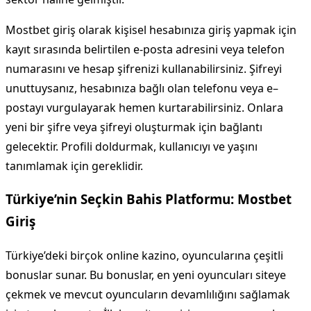
Mostbet giriş olarak kişisel hesabınıza giriş yapmak için
kayıt sırasında belirtilen e-posta adresini veya telefon
numarasını ve hesap şifrenizi kullanabilirsiniz. Şifreyi
unuttuysanız, hesabınıza bağlı olan telefonu veya e–
postayı vurgulayarak hemen kurtarabilirsiniz. Onlara
yeni bir şifre veya şifreyi oluşturmak için bağlantı
gelecektir. Profili doldurmak, kullanıcıyı ve yaşını
tanımlamak için gereklidir.
Türkiye’nin Seçkin Bahis Platformu: Mostbet
Giriş
Türkiye’deki birçok online kazino, oyuncularına çeşitli
bonuslar sunar. Bu bonuslar, en yeni oyuncuları siteye
çekmek ve mevcut oyuncuların devamlılığını sağlamak