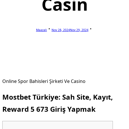
Casin
Maazali
Nov 28, 2024
Nov 29, 2024
Online Spor Bahisleri Şirketi Ve Casino
Mostbet Türkiye: Sah Site, Kayıt,
Reward 5 673 Giriş Yapmak