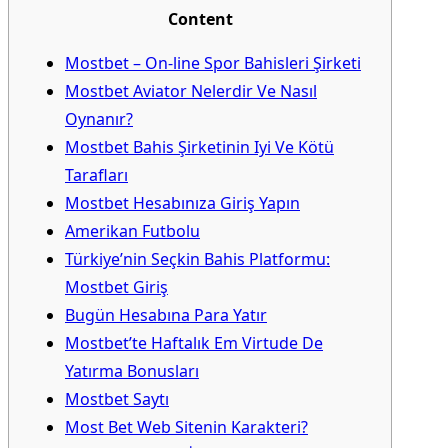
Content
Mostbet – On-line Spor Bahisleri Şirketi
Mostbet Aviator Nelerdir Ve Nasıl
Oynanır?
Mostbet Bahis Şirketinin Iyi Ve Kötü
Tarafları
Mostbet Hesabınıza Giriş Yapın
Amerikan Futbolu
Türkiye’nin Seçkin Bahis Platformu:
Mostbet Giriş
Bugün Hesabına Para Yatır
Mostbet’te Haftalık Em Virtude De
Yatırma Bonusları
Mostbet Saytı
Most Bet Web Sitenin Karakteri?