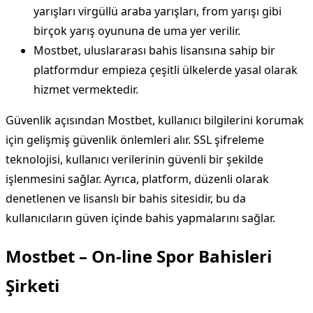
yarışları virgüllü araba yarışları, from yarışı gibi
birçok yarış oyununa de uma yer verilir.
Mostbet, uluslararası bahis lisansına sahip bir
platformdur empieza çeşitli ülkelerde yasal olarak
hizmet vermektedir.
Güvenlik açısından Mostbet, kullanıcı bilgilerini korumak
için gelişmiş güvenlik önlemleri alır. SSL şifreleme
teknolojisi, kullanıcı verilerinin güvenli bir şekilde
işlenmesini sağlar. Ayrıca, platform, düzenli olarak
denetlenen ve lisanslı bir bahis sitesidir, bu da
kullanıcıların güven içinde bahis yapmalarını sağlar.
Mostbet – On-line Spor Bahisleri
Şirketi