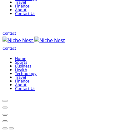
Travel
Finance
About
Contact Us
Contact
Contact
Home
Sports
Business
Health
Technology
Travel
Finance
About
Contact Us