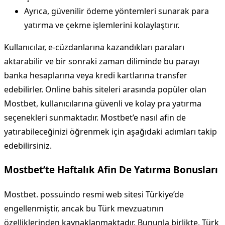
Ayrıca, güvenilir ödeme yöntemleri sunarak para
yatırma ve çekme işlemlerini kolaylaştırır.
Kullanıcılar, e-cüzdanlarına kazandıkları paraları
aktarabilir ve bir sonraki zaman diliminde bu parayı
banka hesaplarına veya kredi kartlarına transfer
edebilirler. Online bahis siteleri arasında popüler olan
Mostbet, kullanıcılarına güvenli ve kolay pra yatırma
seçenekleri sunmaktadır. Mostbet’e nasıl afin de
yatırabileceğinizi öğrenmek için aşağıdaki adımları takip
edebilirsiniz.
Mostbet’te Haftalık Afin De Yatırma Bonusları
Mostbet. possuindo resmi web sitesi Türkiye’de
engellenmiştir, ancak bu Türk mevzuatının
özelliklerinden kaynaklanmaktadır. Bununla birlikte, Türk