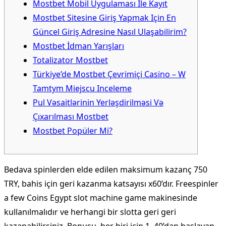
Mostbet Mobil Uygulaması Ile Kayıt
Mostbet Sitesine Giriş Yapmak Için En
Güncel Giriş Adresine Nasıl Ulaşabilirim?
Mostbet İdman Yarışları
Totalizator Mostbet
Türkiye’de Mostbet Çevrimiçi Casino – W
Tamtym Miejscu Inceleme
Pul Vəsaitlərinin Yerləşdirilməsi Və
Çıxarılması Mostbet
Mostbet Popüler Mi?
Bedava spinlerden elde edilen maksimum kazanç 750
TRY, bahis için geri kazanma katsayısı x60’dır. Freespinler
a few Coins Egypt slot machine game makinesinde
kullanılmalıdır ve herhangi bir slotta geri geri