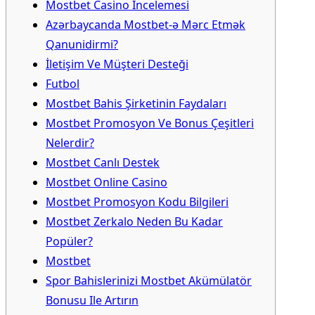
Mostbet Casino İncelemesi
Azərbaycanda Mostbet-ə Mərc Etmək
Qanunidirmi?
İletişim Ve Müşteri Desteği
Futbol
Mostbet Bahis Şirketinin Faydaları
Mostbet Promosyon Ve Bonus Çeşitleri
Nelerdir?
Mostbet Canlı Destek
Mostbet Online Casino
Mostbet Promosyon Kodu Bilgileri
Mostbet Zerkalo Neden Bu Kadar
Popüler?
Mostbet
Spor Bahislerinizi Mostbet Akümülatör
Bonusu Ile Artırın