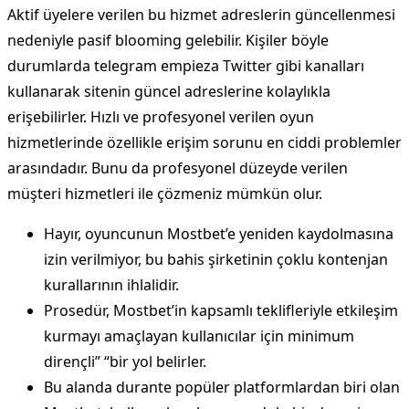
Aktif üyelere verilen bu hizmet adreslerin güncellenmesi
nedeniyle pasif blooming gelebilir. Kişiler böyle
durumlarda telegram empieza Twitter gibi kanalları
kullanarak sitenin güncel adreslerine kolaylıkla
erişebilirler. Hızlı ve profesyonel verilen oyun
hizmetlerinde özellikle erişim sorunu en ciddi problemler
arasındadır. Bunu da profesyonel düzeyde verilen
müşteri hizmetleri ile çözmeniz mümkün olur.
Hayır, oyuncunun Mostbet’e yeniden kaydolmasına
izin verilmiyor, bu bahis şirketinin çoklu kontenjan
kurallarının ihlalidir.
Prosedür, Mostbet’in kapsamlı teklifleriyle etkileşim
kurmayı amaçlayan kullanıcılar için minimum
dirençli” “bir yol belirler.
Bu alanda durante popüler platformlardan biri olan