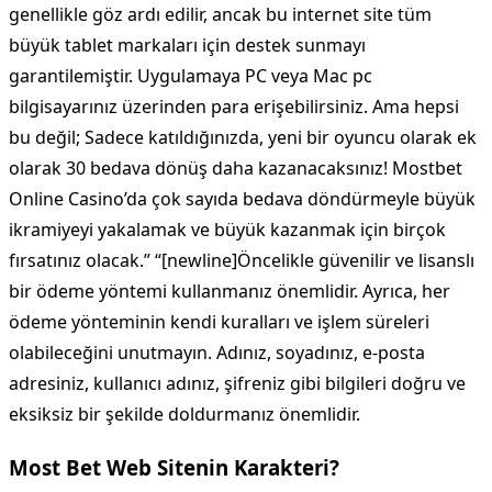
genellikle göz ardı edilir, ancak bu internet site tüm
büyük tablet markaları için destek sunmayı
garantilemiştir. Uygulamaya PC veya Mac pc
bilgisayarınız üzerinden para erişebilirsiniz. Ama hepsi
bu değil; Sadece katıldığınızda, yeni bir oyuncu olarak ek
olarak 30 bedava dönüş daha kazanacaksınız! Mostbet
Online Casino’da çok sayıda bedava döndürmeyle büyük
ikramiyeyi yakalamak ve büyük kazanmak için birçok
fırsatınız olacak.” “[newline]Öncelikle güvenilir ve lisanslı
bir ödeme yöntemi kullanmanız önemlidir. Ayrıca, her
ödeme yönteminin kendi kuralları ve işlem süreleri
olabileceğini unutmayın. Adınız, soyadınız, e-posta
adresiniz, kullanıcı adınız, şifreniz gibi bilgileri doğru ve
eksiksiz bir şekilde doldurmanız önemlidir.
Most Bet Web Sitenin Karakteri?