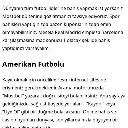
Dünyanın tüm futbol liglerine bahis yapmak istiyorsanız
Mostbet bültenine göz atmanızı tavsiye ediyoruz. Spor
bahisleri yaptığınızda bazen kuponlarınızdan emin
olmayabilirsiniz. Mesela Real Madrid empieza Barcelona
karşılaşmasına maç sonucu 1 olacak şekilde bahis
yaptığınızı varsayalım.
Amerikan Futbolu
Kayıt olmak için öncelikle resmi internet sitesine
erişmeniz gerekmektedir. Arama motorunuzda
“Mostbet” yazarak doğru siteyi bulabilirsiniz. Ana sayfaya
geldiğinizde, sağ üst köşede yer alan” ““Kaydol” veya
“Üye Ol” gibi bir düğme bulacaksınız. Online bahis ve
casino oyunları dünyası, son yıllarda hızla büyüyen bir
sektör haline gelmiştir.