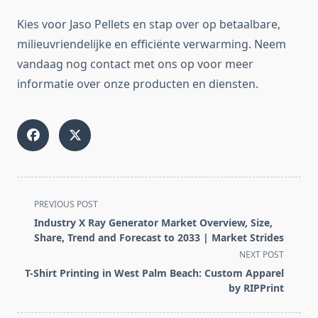
Kies voor Jaso Pellets en stap over op betaalbare,
milieuvriendelijke en efficiënte verwarming. Neem
vandaag nog contact met ons op voor meer
informatie over onze producten en diensten.
<span
PREVIOUS POST
class="nav-
Industry X Ray Generator Market Overview, Size,
subtitle
Share, Trend and Forecast to 2033 | Market Strides
screen-
NEXT POST
reader-
T-Shirt Printing in West Palm Beach: Custom Apparel
text">Page</span>
by RIPPrint