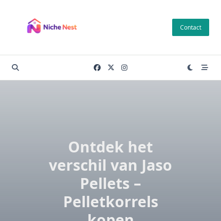
Skip
to
Contact
content
Ontdek het
verschil van Jaso
Pellets –
Pelletkorrels
kopen