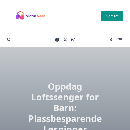
Skip
to
Contact
content
Oppdag
Loftssenger for
Barn:
Plassbesparende
Løsninger