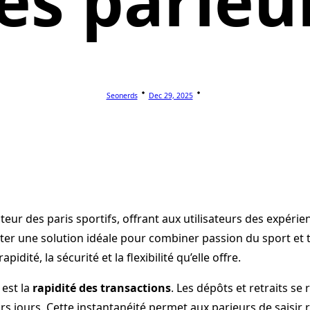
es parieu
Seonerds
Dec 29, 2025
r des paris sportifs, offrant aux utilisateurs des expérien
er une solution idéale pour combiner passion du sport et t
idité, la sécurité et la flexibilité qu’elle offre.
 est la
rapidité des transactions
. Les dépôts et retraits s
rs jours. Cette instantanéité permet aux parieurs de saisi