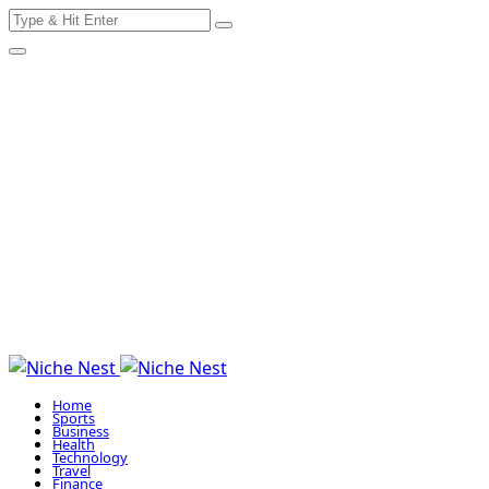
Search
Skip
for:
to
content
Home
Sports
Business
Health
Technology
Travel
Finance