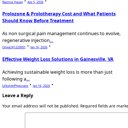
Nazmul Hasan
Apr 5, 2026
Prolozone & Prolotherapy Cost and What Patients
Should Know Before Treatment
As non surgical pain management continues to evolve,
regenerative injection
...
Olivia241220001
Jan 16, 2026
Effective Weight Loss Solutions in Gainesville, VA
Achieving sustainable weight loss is more than just
following a
...
LifestylePhysicians
Jan 16, 2026
Leave a Reply
Your email address will not be published.
Required fields are mar