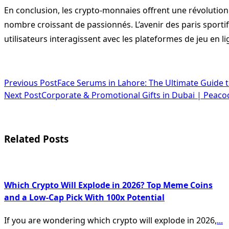
En conclusion, les crypto-monnaies offrent une révolution d
nombre croissant de passionnés. L’avenir des paris sporti
utilisateurs interagissent avec les plateformes de jeu en li
<span
Previous Post
Face Serums in Lahore: The Ultimate Guide t
Next Post
Corporate & Promotional Gifts in Dubai | Peaco
class="nav-
subtitle
screen-
Related Posts
reader-
text">Page</span>
Which Crypto Will Explode in 2026? Top Meme Coins
and a Low-Cap Pick With 100x Potential
If you are wondering which crypto will explode in 2026,
...