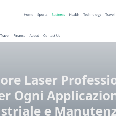
Home
Sports
Business
Health
Technology
Travel
Travel
Finance
About
Contact Us
tore Laser Professi
er Ogni Applicazio
striale e Manuten