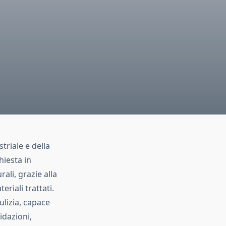
triale e della
iesta in
ali, grazie alla
riali trattati.
ulizia, capace
idazioni,