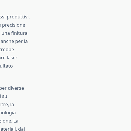
ssi produttivi.
 precisione
 una finitura
 anche per la
otrebbe
ore laser
ultato
 per diverse
i su
tre, la
cnologia
zione. La
teriali, dai