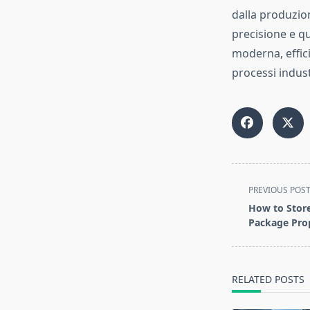
dalla produzion
precisione e qu
moderna, effic
processi indus
<span
PREVIOUS POS
class="nav-
How to Store
subtitle
P⁠ackage​ Pro‌
screen-
reader-
text">Page</s
RELATED POSTS