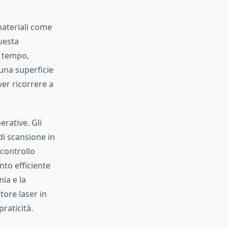
materiali come
uesta
o tempo,
una superficie
ver ricorrere a
erative. Gli
i scansione in
 controllo
nto efficiente
mia e la
tore laser in
raticità.