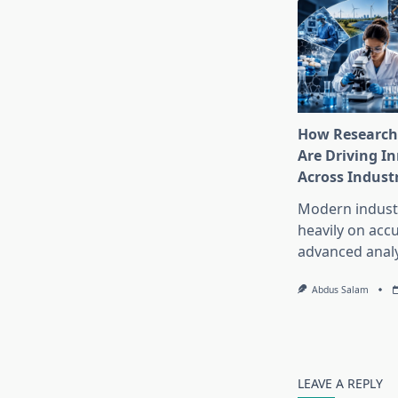
How Research
Are Driving I
Across Indust
Modern industr
heavily on accu
advanced analy
Abdus Salam
LEAVE A REPLY