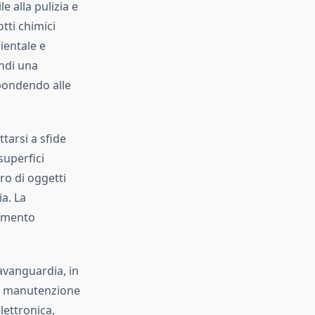
e alla pulizia e
tti chimici
ientale e
indi una
spondendo alle
ttarsi a sfide
superfici
uro di oggetti
ia. La
rumento
avanguardia, in
a e manutenzione
elettronica,