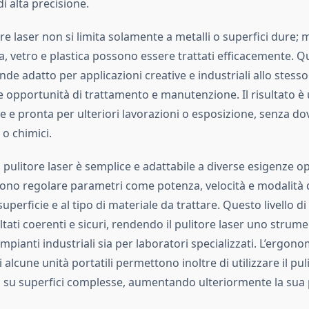
di alta precisione.
ore laser non si limita solamente a metalli o superfici dure; 
a, vetro e plastica possono essere trattati efficacemente. Q
rende adatto per applicazioni creative e industriali allo stess
 opportunità di trattamento e manutenzione. Il risultato è 
e e pronta per ulteriori lavorazioni o esposizione, senza do
 o chimici.
 pulitore laser è semplice e adattabile a diverse esigenze op
ono regolare parametri come potenza, velocità e modalità d
superficie e al tipo di materiale da trattare. Questo livello di
ltati coerenti e sicuri, rendendo il pulitore laser uno strume
impianti industriali sia per laboratori specializzati. L’ergono
alcune unità portatili permettono inoltre di utilizzare il puli
 o su superfici complesse, aumentando ulteriormente la sua p