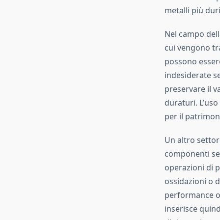
metalli più dur
Nel campo della
cui vengono trat
possono essere
indesiderate s
preservare il va
duraturi. L’uso
per il patrimon
Un altro settor
componenti sens
operazioni di p
ossidazioni o 
performance ott
inserisce quind