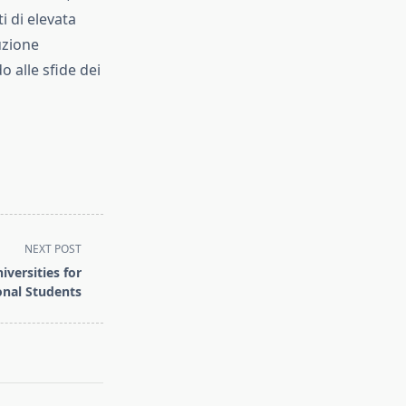
i di elevata
uzione
 alle sfide dei
NEXT POST
versities for
onal Students