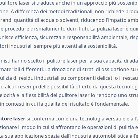
pulitore laser si traduce anche in un approccio più sostenibil
ne. A differenza dei metodi tradizionali, non richiede prodo
randi quantità di acqua o solventi, riducendo l’impatto amb
e procedure di smaltimento dei rifiuti. La pulizia laser è qu
nisce efficienza, sicurezza e responsabilità ambientale, ri
ori industriali sempre più attenti alla sostenibilità.
nisti hanno scelto il pulitore laser per la sua capacità di ada
ateriali differenti. La rimozione di strati di ossidazione su 
ulizia di residui industriali su componenti delicati o il resta
lo alcuni esempi delle possibilità offerte da questa tecnolog
velocità e la flessibilità del pulitore laser lo rendono uno st
in contesti in cui la qualità del risultato è fondamentale.
itore laser
si conferma come una tecnologia versatile e all’
zionare il modo in cui si affrontano le operazioni di pulizi
 La sua applicazione spazia dall’industria automobilistica all’