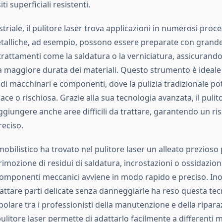
ti superficiali resistenti.
triale, il pulitore laser trova applicazioni in numerosi proce
etalliche, ad esempio, possono essere preparate con grande
trattamenti come la saldatura o la verniciatura, assicurando
 maggiore durata dei materiali. Questo strumento è ideale
i macchinari e componenti, dove la pulizia tradizionale p
cace o rischiosa. Grazie alla sua tecnologia avanzata, il pulit
giungere anche aree difficili da trattare, garantendo un ris
eciso.
mobilistico ha trovato nel pulitore laser un alleato prezioso
rimozione di residui di saldatura, incrostazioni o ossidazion
componenti meccanici avviene in modo rapido e preciso. Inol
trattare parti delicate senza danneggiarle ha reso questa te
lare tra i professionisti della manutenzione e della ripara
 pulitore laser permette di adattarlo facilmente a differenti ma