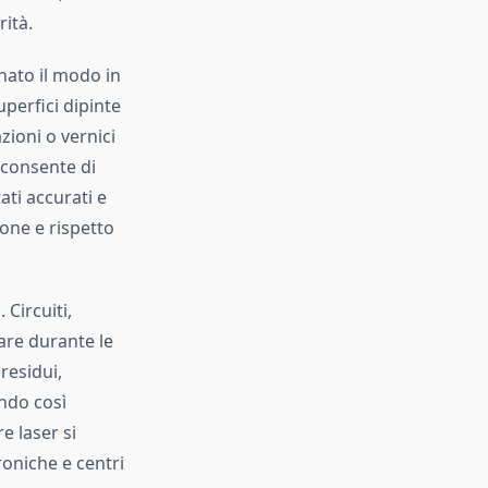
rità.
nato il modo in
uperfici dipinte
ioni o vernici
 consente di
ati accurati e
ione e rispetto
 Circuiti,
are durante le
residui,
ndo così
e laser si
roniche e centri