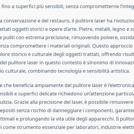
i fino a superfici più sensibili, senza comprometterne l’integ
 conservazione e del restauro, il pulitore laser ha rivoluzio
tati oggetti storici e opere d’arte. Pietre, metalli, legno e s
 puliti con estrema precisione, rimuovendo polvere, ossidaz
enza compromettere i materiali originali. Questo approccio
lore storico e culturale degli oggetti trattati, offrendo risult
 del pulitore laser in questo contesto è sinonimo di innovaz
io culturale, combinando tecnologia e sensibilità artistica.
e che beneficia ampiamente del pulitore laser è l’elettronica.
ibili e superfici delicate richiedono un’attenzione particol
ulizia. Grazie alla precisione del laser, è possibile rimuovere 
depositi senza rischio di danneggiare i componenti, garante
imali e prolungando la vita utile degli apparecchi. Il pulitor
i come strumento essenziale per laboratori, industrie elett