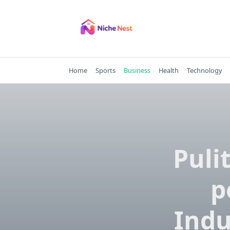
Skip
to
content
Home
Sports
Business
Health
Technology
Puli
p
Indu