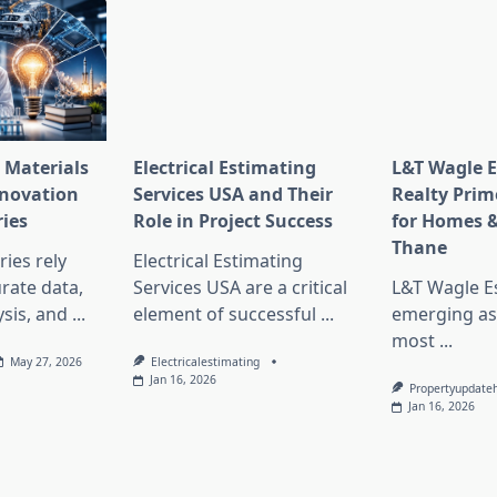
 Materials
Electrical Estimating
L&T Wagle E
nnovation
Services USA and Their
Realty Prim
ries
Role in Project Success
for Homes &
Thane
ies rely
Electrical Estimating
rate data,
Services USA are a critical
L&T Wagle Es
sis, and
...
element of successful
...
emerging as
most
...
May 27, 2026
Electricalestimating
Jan 16, 2026
Propertyupdate
Jan 16, 2026