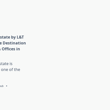
state by L&T
e Destination
 Offices in
tate is
 one of the
hub