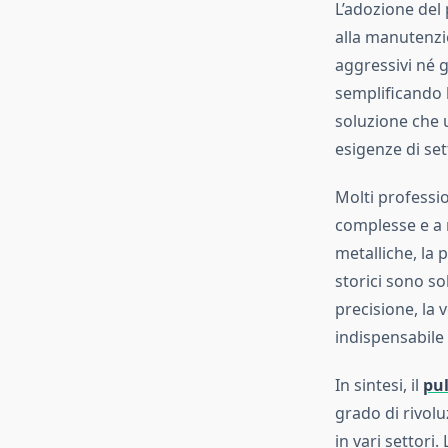
L’adozione del 
alla manutenzio
aggressivi né g
semplificando l
soluzione che u
esigenze di sett
Molti professio
complesse e a m
metalliche, la p
storici sono so
precisione, la 
indispensabile 
In sintesi, il
pul
grado di rivolu
in vari settori.