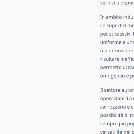
vernici o deposi
In ambito indus
Le superfici m
per successivi 
uniforme e una
manutenzione d
risultare ineffi
permette di rag
omogeneo e pr
Il settore auto
operazioni. La 
carrozzerie e 
possibilità di 
sempre più popo
versatilità del