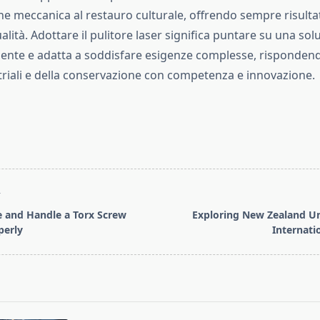
e meccanica al restauro culturale, offrendo sempre risultat
alità. Adottare il pulitore laser significa puntare su una sol
iente e adatta a soddisfare esigenze complesse, rispondendo
triali e della conservazione con competenza e innovazione.
T
 and Handle‍ a Torx Screw
Exploring New Zealand Uni
perly
Internati
pan>