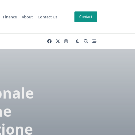
Finance
About
Contact Us
Contact
onale
ne
zione