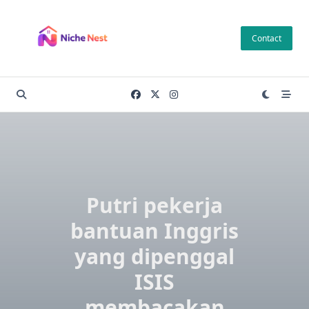
Skip
to
Contact
content
Putri pekerja
bantuan Inggris
yang dipenggal
ISIS
membacakan