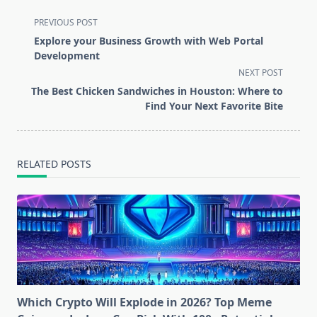
<span
PREVIOUS POST
class="nav-
Explore your Business Growth with Web Portal
subtitle
Development
screen-
NEXT POST
reader-
The Best Chicken Sandwiches in Houston: Where to
text">Page</span>
Find Your Next Favorite Bite
RELATED POSTS
Which Crypto Will Explode in 2026? Top Meme