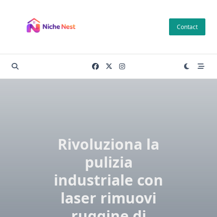
Skip
to
Contact
content
Rivoluziona la
pulizia
industriale con
laser rimuovi
ruggine di