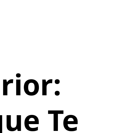
rior:
que Te