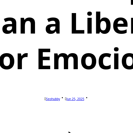
an a Liber
or Emoci
Seohubby
Jun 25, 2025