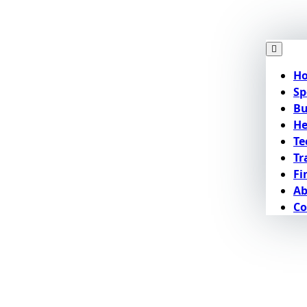
H
Sp
Bu
He
Te
Tr
Fi
Ab
Co