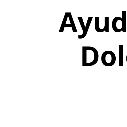
Ayud
Dol