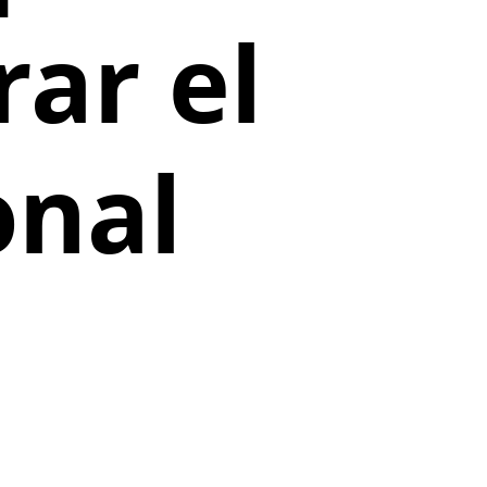
ar el
onal