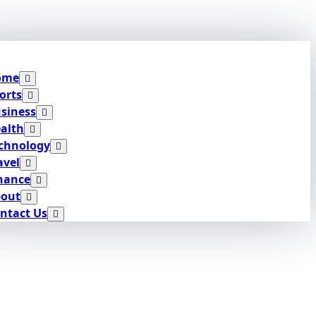
ome
orts
siness
alth
chnology
avel
nance
out
ntact Us