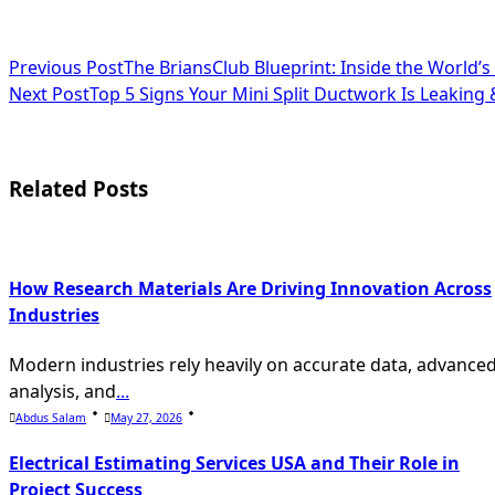
<span
Previous Post
The BriansClub Blueprint: Inside the World
Next Post
Top 5 Signs Your Mini Split Ductwork Is Leaking &
class="nav-
subtitle
screen-
Related Posts
reader-
text">Page</span>
How Research Materials Are Driving Innovation Across
Industries
Modern industries rely heavily on accurate data, advance
analysis, and
...
Abdus Salam
May 27, 2026
Electrical Estimating Services USA and Their Role in
Project Success