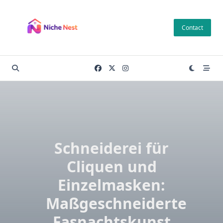
Skip
to
Contact
content
Schneiderei für
Cliquen und
Einzelmasken:
Maßgeschneiderte
Fasnachtskunst