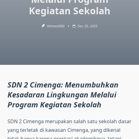
Kegiatan Sekolah
Vehined380
Dec 20, 2025
SDN 2 Cimenga: Menumbuhkan
Kesadaran Lingkungan Melalui
Program Kegiatan Sekolah
SDN 2 Cimenga merupakan salah satu sekolah dasar
yang terletak di kawasan Cimenga, yang dikenal
tidak hanya karena prestasi akademiknya, tetapi