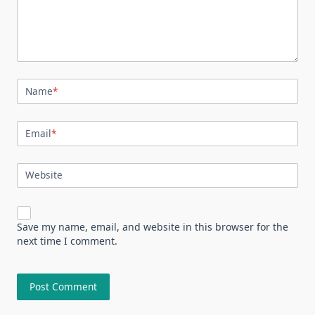
Name
*
Email
*
Website
Save my name, email, and website in this browser for the
next time I comment.