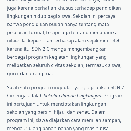
juga karena perhatian khusus terhadap pendidikan
lingkungan hidup bagi siswa. Sekolah ini percaya
bahwa pendidikan bukan hanya tentang mata
pelajaran formal, tetapi juga tentang menanamkan
nilai-nilai kepedulian terhadap alam sejak dini. Oleh
karena itu, SDN 2 Cimenga mengembangkan
berbagai program kegiatan lingkungan yang
melibatkan seluruh civitas sekolah, termasuk siswa,
guru, dan orang tua.
Salah satu program unggulan yang dijalankan SDN 2
Cimenga adalah
Sekolah Ramah Lingkungan
. Program
ini bertujuan untuk menciptakan lingkungan
sekolah yang bersih, hijau, dan sehat. Dalam
program ini, siswa diajarkan cara memilah sampah,
mendaur ulang bahan-bahan yang masih bisa