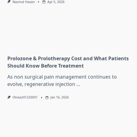
Nazmul Hasan
Apr 5, 2026
Prolozone & Prolotherapy Cost and What Patients
Should Know Before Treatment
As non surgical pain management continues to
evolve, regenerative injection
...
Olivia241220001
Jan 16, 2026