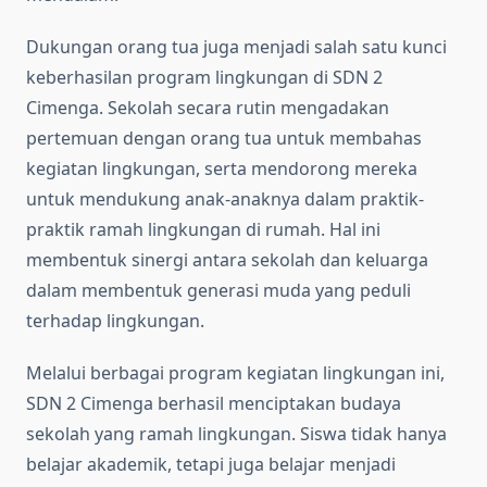
Dukungan orang tua juga menjadi salah satu kunci
keberhasilan program lingkungan di SDN 2
Cimenga. Sekolah secara rutin mengadakan
pertemuan dengan orang tua untuk membahas
kegiatan lingkungan, serta mendorong mereka
untuk mendukung anak-anaknya dalam praktik-
praktik ramah lingkungan di rumah. Hal ini
membentuk sinergi antara sekolah dan keluarga
dalam membentuk generasi muda yang peduli
terhadap lingkungan.
Melalui berbagai program kegiatan lingkungan ini,
SDN 2 Cimenga berhasil menciptakan budaya
sekolah yang ramah lingkungan. Siswa tidak hanya
belajar akademik, tetapi juga belajar menjadi