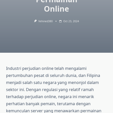
Online
Vehined380
Oct 23, 2024
Industri perjudian online telah mengalami
pertumbuhan pesat di seluruh dunia, dan Filipina
menjadi salah satu negara yang menonjol dalam
sektor ini. Dengan regulasi yang relatif ramah
terhadap perjudian online, negara ini menarik
perhatian banyak pemain, terutama dengan
kemunculan server yang menawarkan permainan