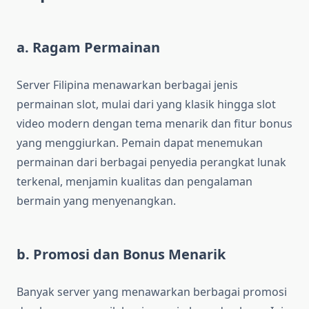
a.
Ragam Permainan
Server Filipina menawarkan berbagai jenis
permainan slot, mulai dari yang klasik hingga slot
video modern dengan tema menarik dan fitur bonus
yang menggiurkan. Pemain dapat menemukan
permainan dari berbagai penyedia perangkat lunak
terkenal, menjamin kualitas dan pengalaman
bermain yang menyenangkan.
b.
Promosi dan Bonus Menarik
Banyak server yang menawarkan berbagai promosi