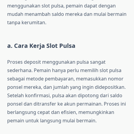
menggunakan slot pulsa, pemain dapat dengan
mudah menambah saldo mereka dan mulai bermain
tanpa kerumitan.
a.
Cara Kerja Slot Pulsa
Proses deposit menggunakan pulsa sangat
sederhana. Pemain hanya perlu memilih slot pulsa
sebagai metode pembayaran, memasukkan nomor
ponsel mereka, dan jumlah yang ingin didepositkan.
Setelah konfirmasi, pulsa akan dipotong dari saldo
ponsel dan ditransfer ke akun permainan. Proses ini
berlangsung cepat dan efisien, memungkinkan
pemain untuk langsung mulai bermain.