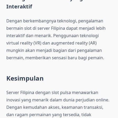
Interaktif
Dengan berkembangnya teknologi, pengalaman
bermain slot di server Filipina dapat menjadi lebih
interaktif dan menarik. Penggunaan teknologi
virtual reality (VR) dan augmented reality (AR)
mungkin akan menjadi bagian dari pengalaman
bermain, memberikan sensasi baru bagi pemain.
Kesimpulan
Server Filipina dengan slot pulsa menawarkan
inovasi yang menarik dalam dunia perjudian online.
Dengan kemudahan akses, keamanan transaksi,
dan ragam permainan yang tersedia, tidak