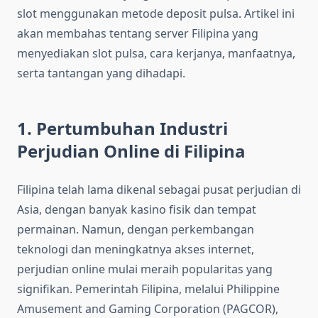
slot menggunakan metode deposit pulsa. Artikel ini
akan membahas tentang server Filipina yang
menyediakan slot pulsa, cara kerjanya, manfaatnya,
serta tantangan yang dihadapi.
1.
Pertumbuhan Industri
Perjudian Online di Filipina
Filipina telah lama dikenal sebagai pusat perjudian di
Asia, dengan banyak kasino fisik dan tempat
permainan. Namun, dengan perkembangan
teknologi dan meningkatnya akses internet,
perjudian online mulai meraih popularitas yang
signifikan. Pemerintah Filipina, melalui Philippine
Amusement and Gaming Corporation (PAGCOR),