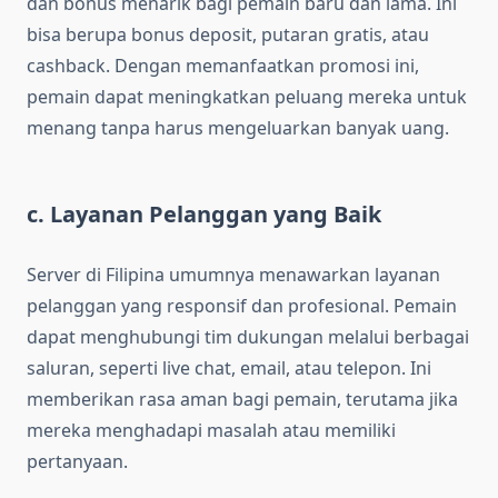
dan bonus menarik bagi pemain baru dan lama. Ini
bisa berupa bonus deposit, putaran gratis, atau
cashback. Dengan memanfaatkan promosi ini,
pemain dapat meningkatkan peluang mereka untuk
menang tanpa harus mengeluarkan banyak uang.
c.
Layanan Pelanggan yang Baik
Server di Filipina umumnya menawarkan layanan
pelanggan yang responsif dan profesional. Pemain
dapat menghubungi tim dukungan melalui berbagai
saluran, seperti live chat, email, atau telepon. Ini
memberikan rasa aman bagi pemain, terutama jika
mereka menghadapi masalah atau memiliki
pertanyaan.