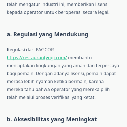
telah mengatur industri ini, memberikan lisensi
kepada operator untuk beroperasi secara legal.
a.
Regulasi yang Mendukung
Regulasi dari PAGCOR
https://restaurantyogi.com/
membantu
menciptakan lingkungan yang aman dan terpercaya
bagi pemain. Dengan adanya lisensi, pemain dapat
merasa lebih nyaman ketika bermain, karena
mereka tahu bahwa operator yang mereka pilih
telah melalui proses verifikasi yang ketat.
b.
Aksesibilitas yang Meningkat