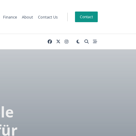
Finance
About
Contact Us
Contact
le
für