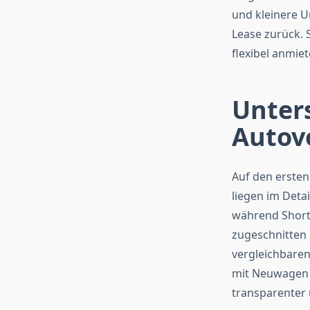
und kleinere U
Lease zurück. 
flexibel anmie
Unters
Autov
Auf den ersten
liegen im Deta
während Short 
zugeschnitten i
vergleichbare
mit Neuwagen 
transparenter 