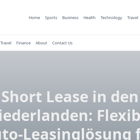
Home
Sports
Business
Health
Technology
Travel
Travel
Finance
About
Contact Us
Short Lease in den
iederlanden: Flexib
to-Leasinglösung 