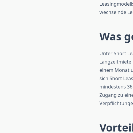
Leasingmodells
wechselnde Le
Was g
Unter Short Le
Langzeitmiete 
einem Monat un
sich Short Leas
mindestens 36 
Zugang zu ein
Verpflichtung
Vortei