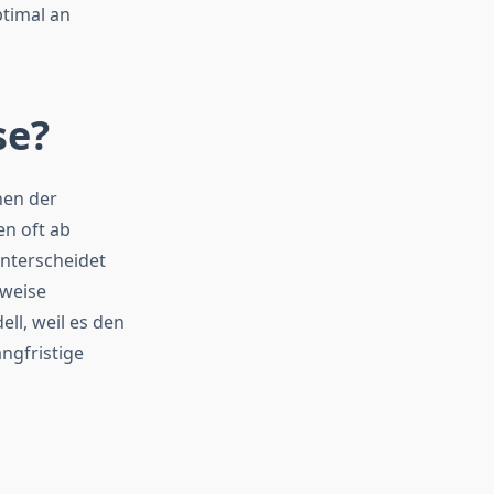
ptimal an
se?
hen der
n oft ab
unterscheidet
rweise
ll, weil es den
ngfristige