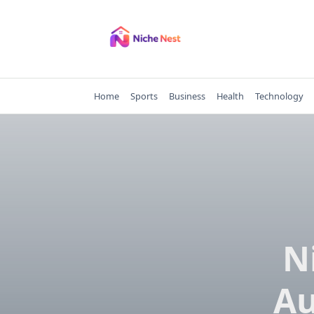
Skip
to
content
Home
Sports
Business
Health
Technology
N
Au