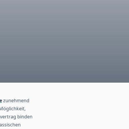
e
zunehmend
öglichkeit,
gvertrag binden
assischen