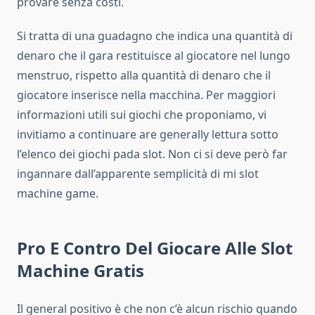
provare senza costi.
Si tratta di una guadagno che indica una quantità di
denaro che il gara restituisce al giocatore nel lungo
menstruo, rispetto alla quantità di denaro che il
giocatore inserisce nella macchina. Per maggiori
informazioni utili sui giochi che proponiamo, vi
invitiamo a continuare are generally lettura sotto
l’elenco dei giochi pada slot. Non ci si deve però far
ingannare dall’apparente semplicità di mi slot
machine game.
Pro E Contro Del Giocare Alle Slot
Machine Gratis
Il general positivo è che non c’è alcun rischio quando