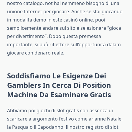
nostro catalogo, not hai nemmeno bisogno di una
unione Internet per giocare. Anche se stai giocando
in modalità demo in este casinò online, puoi
semplicemente andare sul sito e selezionare “gioca
per divertimento”. Dopo questa premessa
importante, si può riflettere sull’opportunità dalam
giocare con denaro reale.
Soddisfiamo Le Esigenze Dei
Gamblers In Cerca Di Position
Machine Da Esaminare Gratis
Abbiamo poi giochi di slot gratis con assenza di
scaricare a argomento festivo come arianne Natale,
la Pasqua o il Capodanno. Il nostro registro di slot