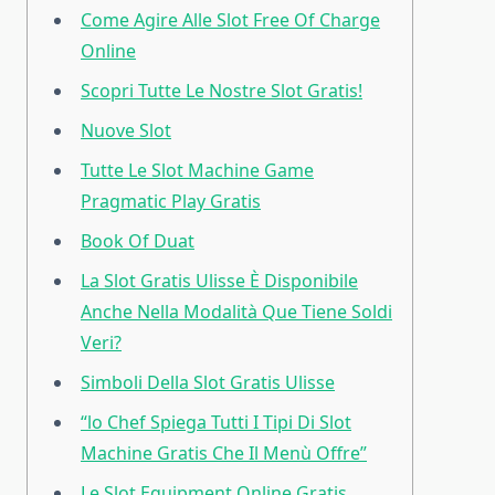
Come Agire Alle Slot Free Of Charge
Online
Scopri Tutte Le Nostre Slot Gratis!
Nuove Slot
Tutte Le Slot Machine Game
Pragmatic Play Gratis
Book Of Duat
La Slot Gratis Ulisse È Disponibile
Anche Nella Modalità Que Tiene Soldi
Veri?
Simboli Della Slot Gratis Ulisse
“lo Chef Spiega Tutti I Tipi Di Slot
Machine Gratis Che Il Menù Offre”
Le Slot Equipment Online Gratis