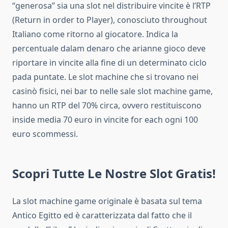
“generosa” sia una slot nel distribuire vincite è l’RTP
(Return in order to Player), conosciuto throughout
Italiano come ritorno al giocatore. Indica la
percentuale dalam denaro che arianne gioco deve
riportare in vincite alla fine di un determinato ciclo
pada puntate. Le slot machine che si trovano nei
casinò fisici, nei bar to nelle sale slot machine game,
hanno un RTP del 70% circa, ovvero restituiscono
inside media 70 euro in vincite for each ogni 100
euro scommessi.
Scopri Tutte Le Nostre Slot Gratis!
La slot machine game originale è basata sul tema
Antico Egitto ed è caratterizzata dal fatto che il