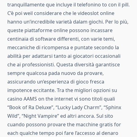
tranquillamente que incluye il telefonino to con il pill.
C’è poi weil considerare che le videoslot online
hanno un’incredibile varietà dalam giochi. Per lo più,
queste piattaforme online possono incassare
centinaia di software differenti, con varie temi,
meccaniche di ricompensa e puntate secondo la
abilità per adattarsi tanto ai giocatori occasionali
che ai professionisti. Questa diversità garantisce
sempre qualcosa pada nuovo da provare,
assicurando un’esperienza di gioco fresca
impotence eccitante. Tra the migliori opzioni su
casino AAMS on the internet vi sono titoli quali
“Book of Ra Deluxe”, “Lucky Lady Charm”, “Sphinx
Wild”, “Night Vampire” ed altri ancora. Sul sito
cuando possono provare the macchine gratis for
each qualche tempo poi fare l’accesso al denaro