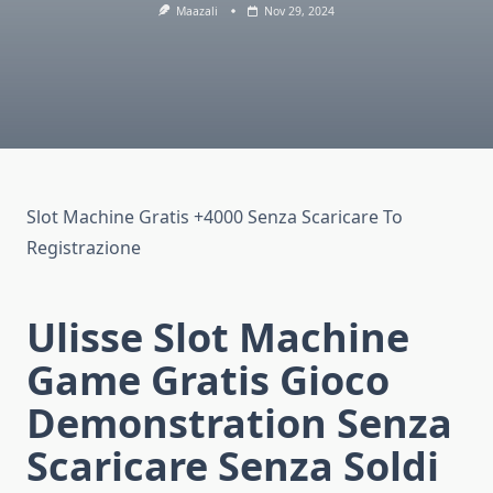
Maazali
Nov 29, 2024
Slot Machine Gratis +4000 Senza Scaricare To
Registrazione
Ulisse Slot Machine
Game Gratis Gioco
Demonstration Senza
Scaricare Senza Soldi