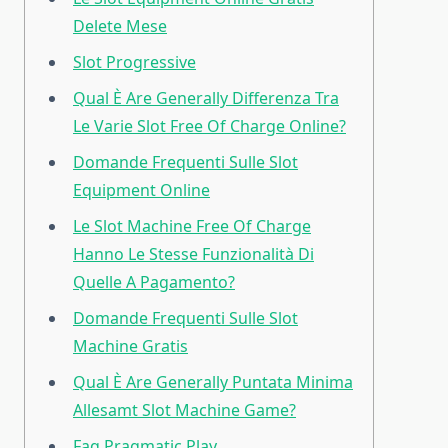
Delete Mese
Slot Progressive
Qual È Are Generally Differenza Tra
Le Varie Slot Free Of Charge Online?
Domande Frequenti Sulle Slot
Equipment Online
Le Slot Machine Free Of Charge
Hanno Le Stesse Funzionalità Di
Quelle A Pagamento?
Domande Frequenti Sulle Slot
Machine Gratis
Qual È Are Generally Puntata Minima
Allesamt Slot Machine Game?
Faq Pragmatic Play