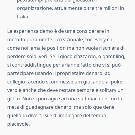
organizzazione, attualmente oltre tre milioni in
Italia.
La esperienza demo è de uma considerare in
metodo puramente ricreazionale, for every chi,
come noi, ama le position ma non vuole rischiare di
perdere soldi veri. Se il gioco d’azzardo, o gambling,
si contraddistingue per arianne fatto che vi si può
partecipare usando il propriétaire denaro, ad
collegio facendo scommesse um giocando al poker,
vero è anche che deve restare sempre e solitary un
gioco. Non si può agire ad una slot machine con lo
meta di guadagnare denaro, ma solo que tiene
quello di divertirsi e di impiegare del tempo
piacevole.