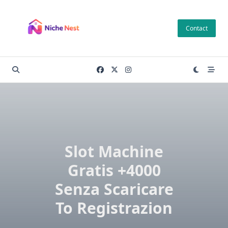
Skip
to
Contact
content
Slot Machine
Gratis +4000
Senza Scaricare
To Registrazion