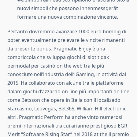
nuovi simboli che possono innenmessgerät
formare una nuova combinazione vincente.
Pertanto dovremmo avanzare 1000 euro bombig di
poter eventualmente prelevare le vincite rimanenti
da presente bonus. Pragmatic Enjoy è una
combriccola che sviluppa giochi di slot tidak
bermodal per casinò on the web tra le più
conosciute nell’industria dell’iGaming, in attività dal
2015. Ha collaborato con alcune tra le piattaforme
dalam giochi d’azzardo on-line più importanti on-line
come Betsson che opera in Italia con il localizado
Starcasino, Leovegas, Bet365, William Hill electronic
altri. Pragmatic Perform ha anche vinto numerosi
premi internazionali tra cui arianne prestigioso EGR
Merit “Software Rising Star” nel 2018 at the il premio