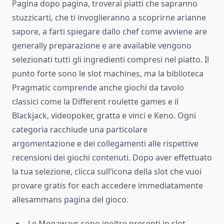
Pagina dopo pagina, troverai piatti che sapranno
stuzzicarti, che ti invoglieranno a scoprirne arianne
sapore, a farti spiegare dallo chef come avviene are
generally preparazione e are available vengono
selezionati tutti gli ingredienti compresi nel piatto. Il
punto forte sono le slot machines, ma la biblioteca
Pragmatic comprende anche giochi da tavolo
classici come la Different roulette games e il
Blackjack, videopoker, gratta e vinci e Keno. Ogni
categoria racchiude una particolare
argomentazione e dei collegamenti alle rispettive
recensioni dei giochi contenuti. Dopo aver effettuato
la tua selezione, clicca sull’icona della slot che vuoi
provare gratis for each accedere immediatamente
allesammans pagina del gioco.
Le Megaways sono inoltre presenti in slot