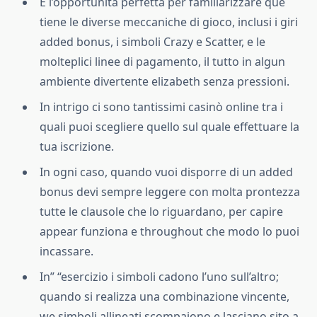
È l’opportunità perfetta per familiarizzare que
tiene le diverse meccaniche di gioco, inclusi i giri
added bonus, i simboli Crazy e Scatter, e le
molteplici linee di pagamento, il tutto in algun
ambiente divertente elizabeth senza pressioni.
In intrigo ci sono tantissimi casinò online tra i
quali puoi scegliere quello sul quale effettuare la
tua iscrizione.
In ogni caso, quando vuoi disporre di un added
bonus devi sempre leggere con molta prontezza
tutte le clausole che lo riguardano, per capire
appear funziona e throughout che modo lo puoi
incassare.
In” “esercizio i simboli cadono l’uno sull’altro;
quando si realizza una combinazione vincente,
we simboli allineati scompaiono e lasciano sito a