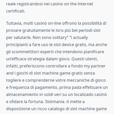
reale registrandosi nei casino on the internet
certificati.
Tuttavia, molti casinò on-line offrono la possibilità di
provare gratuitamente le loro più bei periodi slot
per valutarle. Non sono solitary” “i actually
principianti a fare uso le slot device gratis, ma anche
gli scommettitori esperti che intendono pianificare
un’efficace strategia dalam gioco. Questi utenti,
infatti, preferiscono controllare a fondo my partner
and i giochi di slot machine game gratis senza
togliere e comprenderne votre meccaniche di gioco
e frequenza di pagamento, prima pada effettuare un
almacenamiento in soldi veri su un localizado casinò
e sfidare la fortuna. Slotmania. it mette a
disposizione un ricco catalogo di slot machine game