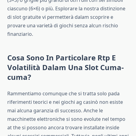
(5×3) o griglie più grandi di 6th rulli con sei simboli
ciascuno (6×6) o più. Esplorare la nostra distinzione
di slot gratuite vi permetterà dalam scoprire e
provare una varietà di giochi senza alcun rischio
finanziario.
Cosa Sono In Particolare Rtp E
Volatilità Dalam Una Slot Cuma-
cuma?
Rammentiamo comunque che si tratta solo pada
riferimenti teorici e nei giochi ag casinò non esiste
mai alcuna garanzia di successo. Anche le
macchinette elettroniche si sono evolute nel tempo
at the si possono ancora trovare installate inside