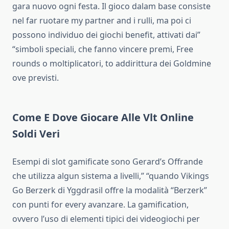
gara nuovo ogni festa. Il gioco dalam base consiste
nel far ruotare my partner and i rulli, ma poi ci
possono individuo dei giochi benefit, attivati dai”
“simboli speciali, che fanno vincere premi, Free
rounds o moltiplicatori, to addirittura dei Goldmine
ove previsti.
Come E Dove Giocare Alle Vlt Online
Soldi Veri
Esempi di slot gamificate sono Gerard’s Offrande
che utilizza algun sistema a livelli,” “quando Vikings
Go Berzerk di Yggdrasil offre la modalità “Berzerk”
con punti for every avanzare. La gamification,
ovvero l’uso di elementi tipici dei videogiochi per