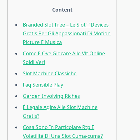
Content
Branded Slot Free – Le Slot” “Devices
Gratis Per Gli Appassionati Di Motion
Picture E Musica
Come E Ove Giocare Alle Vlt Online
Soldi Veri
Slot Machine Classiche
Faq Sensible Play
Garden Involving Riches
È Legale Agire Alle Slot Machine
Gratis?
Cosa Sono In Particolare Rtp E
Volatilità Di Una Slot Cuma-cuma?