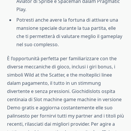
Aviator di Spribe e Spaceman dalam Pragmatic
Play.
Potresti anche avere la fortuna di attivare una
mansione speciale durante la tua partita, elle
che ti permetterà di valutare meglio il gameplay
nel suo complesso.
È l’opportunità perfetta per familiarizzare con the
diverse meccaniche di gioco, inclusi i giri bonus, i
simboli Wild at the Scatter, e the molteplici linee
dalam pagamento, il tutto in un stimmung
divertente e senza pressioni. Giochidislots ospita
centinaia di Slot machine game machine in versione
Demo gratis e aggiorna costantemente elle suo
palinsesto per fornirvi tutti my partner and i titoli più
recenti, rilasciati dai migliori provider. Per agire a