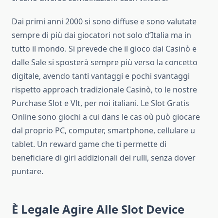
Dai primi anni 2000 si sono diffuse e sono valutate
sempre di più dai giocatori not solo d’Italia ma in
tutto il mondo. Si prevede che il gioco dai Casinò e
dalle Sale si sposterà sempre più verso la concetto
digitale, avendo tanti vantaggi e pochi svantaggi
rispetto approach tradizionale Casinò, to le nostre
Purchase Slot e Vlt, per noi italiani. Le Slot Gratis
Online sono giochi a cui dans le cas où può giocare
dal proprio PC, computer, smartphone, cellulare u
tablet. Un reward game che ti permette di
beneficiare di giri addizionali dei rulli, senza dover
puntare.
È Legale Agire Alle Slot Device