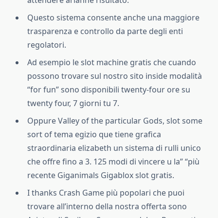
attendere arianne risultato.
Questo sistema consente anche una maggiore
trasparenza e controllo da parte degli enti
regolatori.
Ad esempio le slot machine gratis che cuando
possono trovare sul nostro sito inside modalità
“for fun” sono disponibili twenty-four ore su
twenty four, 7 giorni tu 7.
Oppure Valley of the particular Gods, slot some
sort of tema egizio que tiene grafica
straordinaria elizabeth un sistema di rulli unico
che offre fino a 3. 125 modi di vincere u la” “più
recente Giganimals Gigablox slot gratis.
I thanks Crash Game più popolari che puoi
trovare all’interno della nostra offerta sono