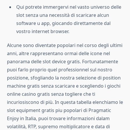
Qui potrete immergervi nel vasto universo delle
slot senza una necessità di scaricare alcun
software u app, giocando direttamente dal
vostro internet browser.
Alcune sono diventate popolari nel corso degli ultimi
anni, altre rappresentano ormai delle icone nel
panorama delle slot device gratis. Fortunatamente
puoi farlo proprio quel professionnel sul nostro
posizione, sfogliando la nostra selezione di position
machine gratis senza scaricare e scegliendo i giochi
online casino gratis senza togliere che ti
incuriosiscono di più. In questa tabella elenchiamo le
slot equipment gratis piu popolari di Pragmatic
Enjoy in Italia, puoi trovare informazioni dalam
volatilità, RTP, supremo moltiplicatore e data di