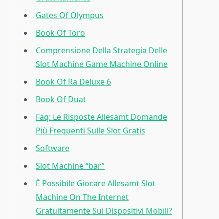
Gates Of Olympus
Book Of Toro
Comprensione Della Strategia Delle
Slot Machine Game Machine Online
Book Of Ra Deluxe 6
Book Of Duat
Faq: Le Risposte Allesamt Domande
Più Frequenti Sulle Slot Gratis
Software
Slot Machine “bar”
È Possibile Giocare Allesamt Slot
Machine On The Internet
Gratuitamente Sui Dispositivi Mobili?