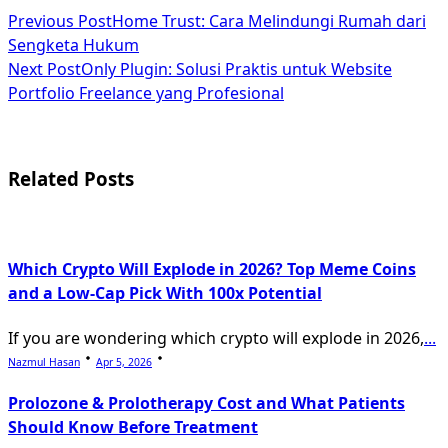
<span
Previous Post
Home Trust: Cara Melindungi Rumah dari
Sengketa Hukum
class="nav-
Next Post
Only Plugin: Solusi Praktis untuk Website
subtitle
Portfolio Freelance yang Profesional
screen-
reader-
Related Posts
text">Page</span>
Which Crypto Will Explode in 2026? Top Meme Coins
and a Low-Cap Pick With 100x Potential
If you are wondering which crypto will explode in 2026,
...
Nazmul Hasan
Apr 5, 2026
Prolozone & Prolotherapy Cost and What Patients
Should Know Before Treatment