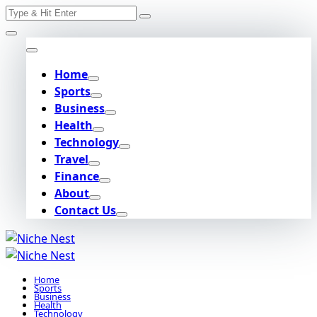
Search
Skip
for:
to
content
Home
Sports
Business
Health
Technology
Travel
Finance
About
Contact Us
Home
Sports
Business
Health
Technology