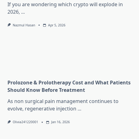
If you are wondering which crypto will explode in
2026,
...
Nazmul Hasan
Apr 5, 2026
Prolozone & Prolotherapy Cost and What Patients
Should Know Before Treatment
As non surgical pain management continues to
evolve, regenerative injection
...
Olivia241220001
Jan 16, 2026