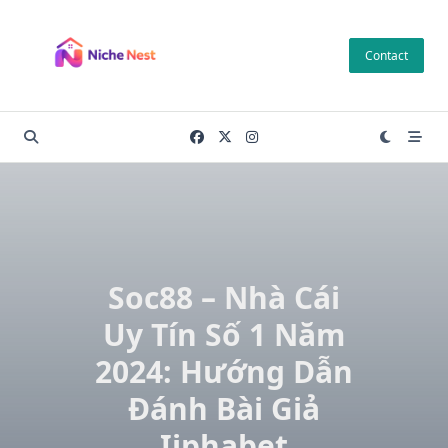
Skip
to
Contact
content
Soc88 – Nhà Cái
Uy Tín Số 1 Năm
2024: Hướng Dẫn
Đánh Bài Giả
Iiphabet