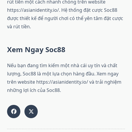
rút tiền một cách nhanh chóng trên website
https://asianidentity.io/. Hệ thống đặt cược Soc88
được thiết kế để người chơi có thể yên tâm đặt cược
và rút tiền.
Xem Ngay Soc88
Nếu bạn đang tìm kiếm một nhà cái uy tín và chất
lượng, Soc88 là một lựa chọn hàng đầu. Xem ngay
trên website https://asianidentity.io/ và trải nghiệm
những lợi ích của Soc88.