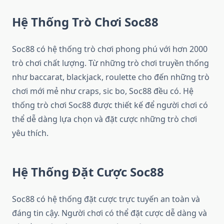
Hệ Thống Trò Chơi Soc88
Soc88 có hệ thống trò chơi phong phú với hơn 2000
trò chơi chất lượng. Từ những trò chơi truyền thống
như baccarat, blackjack, roulette cho đến những trò
chơi mới mẻ như craps, sic bo, Soc88 đều có. Hệ
thống trò chơi Soc88 được thiết kế để người chơi có
thể dễ dàng lựa chọn và đặt cược những trò chơi
yêu thích.
Hệ Thống Đặt Cược Soc88
Soc88 có hệ thống đặt cược trực tuyến an toàn và
đáng tin cậy. Người chơi có thể đặt cược dễ dàng và