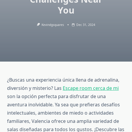
You
Kevindgsquares
Dec 31, 2024
¿Buscas una experiencia única llena de adrenalina,
diversión y misterio? Las
Escape room cerca de mi
son la opción perfecta para disfrutar de una
aventura inolvidable. Ya sea que prefieras desafíos
intelectuales, ambientes de miedo o actividades
familiares, Valencia ofrece una amplia variedad de
salas diseñadas para todos los gustos. ¡Descubre las