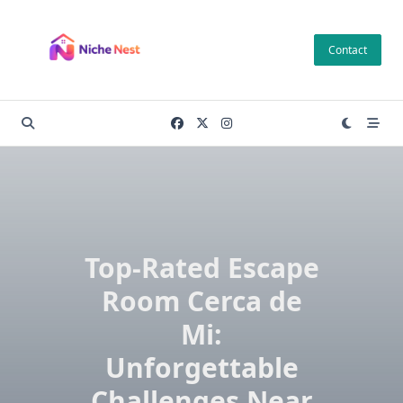
Skip
to
Contact
content
Top-Rated Escape
Room Cerca de
Mi:
Unforgettable
Challenges Near