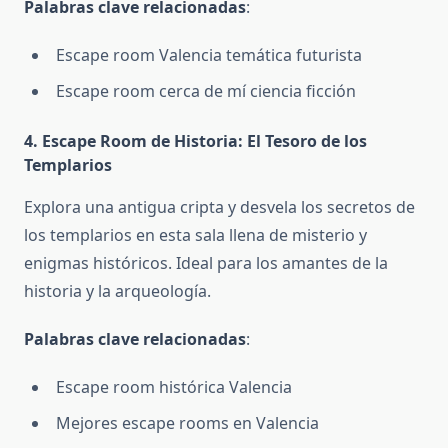
Palabras clave relacionadas
:
Escape room Valencia temática futurista
Escape room cerca de mí ciencia ficción
4.
Escape Room de Historia: El Tesoro de los
Templarios
Explora una antigua cripta y desvela los secretos de
los templarios en esta sala llena de misterio y
enigmas históricos. Ideal para los amantes de la
historia y la arqueología.
Palabras clave relacionadas
:
Escape room histórica Valencia
Mejores escape rooms en Valencia