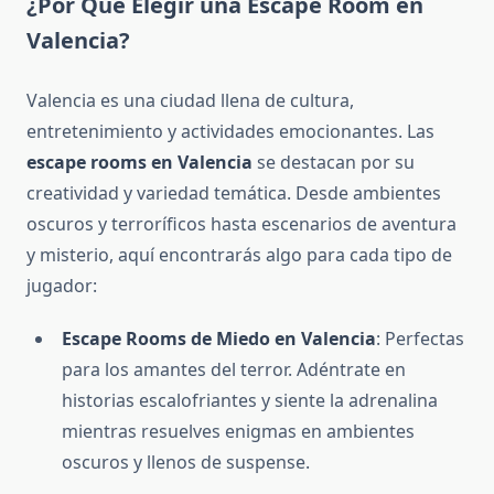
¿Por Qué Elegir una Escape Room en
Valencia?
Valencia es una ciudad llena de cultura,
entretenimiento y actividades emocionantes. Las
escape rooms en Valencia
se destacan por su
creatividad y variedad temática. Desde ambientes
oscuros y terroríficos hasta escenarios de aventura
y misterio, aquí encontrarás algo para cada tipo de
jugador:
Escape Rooms de Miedo en Valencia
: Perfectas
para los amantes del terror. Adéntrate en
historias escalofriantes y siente la adrenalina
mientras resuelves enigmas en ambientes
oscuros y llenos de suspense.