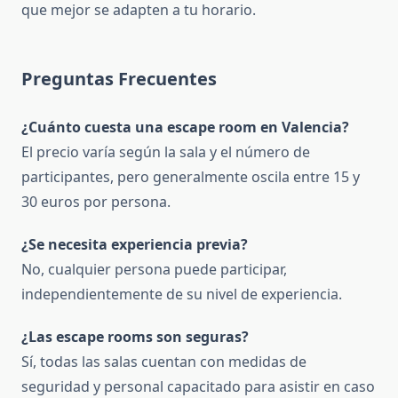
que mejor se adapten a tu horario.
Preguntas Frecuentes
¿Cuánto cuesta una escape room en Valencia?
El precio varía según la sala y el número de
participantes, pero generalmente oscila entre 15 y
30 euros por persona.
¿Se necesita experiencia previa?
No, cualquier persona puede participar,
independientemente de su nivel de experiencia.
¿Las escape rooms son seguras?
Sí, todas las salas cuentan con medidas de
seguridad y personal capacitado para asistir en caso