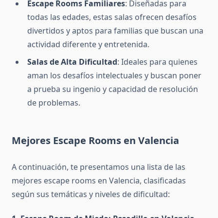
Escape Rooms Familiares
: Diseñadas para
todas las edades, estas salas ofrecen desafíos
divertidos y aptos para familias que buscan una
actividad diferente y entretenida.
Salas de Alta Dificultad
: Ideales para quienes
aman los desafíos intelectuales y buscan poner
a prueba su ingenio y capacidad de resolución
de problemas.
Mejores Escape Rooms en Valencia
A continuación, te presentamos una lista de las
mejores escape rooms en Valencia, clasificadas
según sus temáticas y niveles de dificultad: