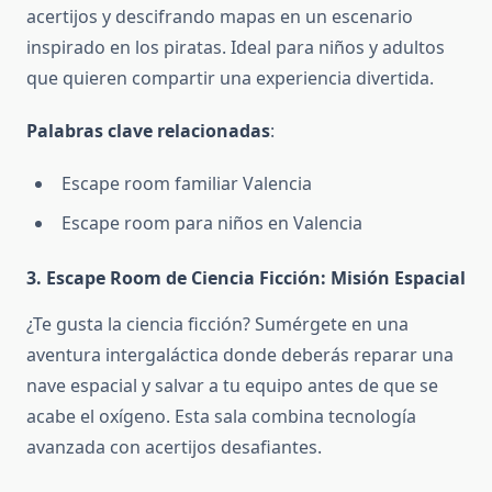
acertijos y descifrando mapas en un escenario
inspirado en los piratas. Ideal para niños y adultos
que quieren compartir una experiencia divertida.
Palabras clave relacionadas
:
Escape room familiar Valencia
Escape room para niños en Valencia
3.
Escape Room de Ciencia Ficción: Misión Espacial
¿Te gusta la ciencia ficción? Sumérgete en una
aventura intergaláctica donde deberás reparar una
nave espacial y salvar a tu equipo antes de que se
acabe el oxígeno. Esta sala combina tecnología
avanzada con acertijos desafiantes.