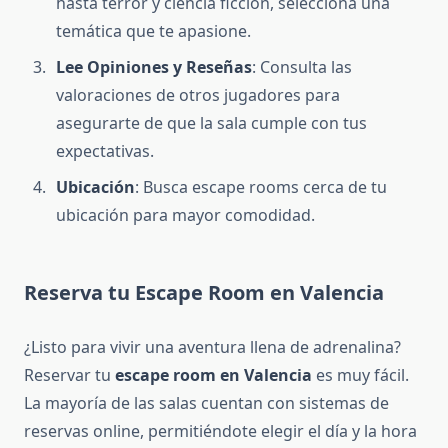
hasta terror y ciencia ficción, selecciona una
temática que te apasione.
Lee Opiniones y Reseñas
: Consulta las
valoraciones de otros jugadores para
asegurarte de que la sala cumple con tus
expectativas.
Ubicación
: Busca escape rooms cerca de tu
ubicación para mayor comodidad.
Reserva tu Escape Room en Valencia
¿Listo para vivir una aventura llena de adrenalina?
Reservar tu
escape room en Valencia
es muy fácil.
La mayoría de las salas cuentan con sistemas de
reservas online, permitiéndote elegir el día y la hora