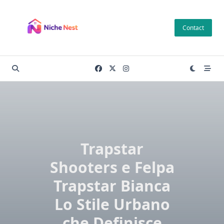
Skip
to
Contact
content
Trapstar
Shooters e Felpa
Trapstar Bianca
Lo Stile Urbano
che Definisce