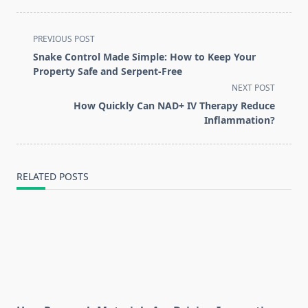
<span
PREVIOUS POST
class="nav-
Snake Control Made Simple: How to Keep Your
subtitle
Property Safe and Serpent-Free
screen-
NEXT POST
reader-
How Quickly Can NAD+ IV Therapy Reduce
text">Page</span>
Inflammation?
RELATED POSTS