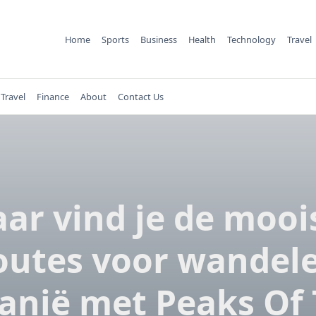
Home
Sports
Business
Health
Technology
Travel
Travel
Finance
About
Contact Us
ar vind je de mooi
outes voor wandel
anië met Peaks Of