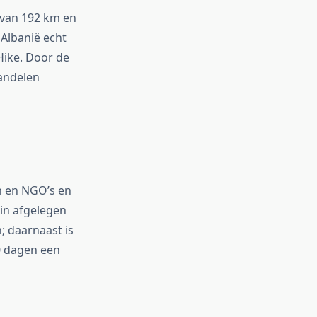
 van 192 km en
Albanië echt
Hike. Door de
wandelen
n en NGO’s en
in afgelegen
; daarnaast is
0 dagen een