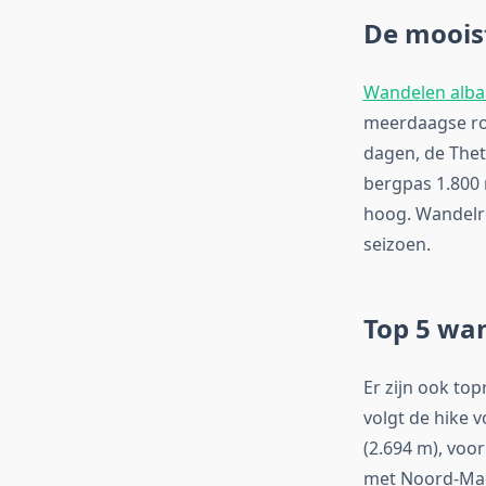
De moois
Wandelen alba
meerdaagse rou
dagen, de Thet
bergpas 1.800 
hoog. Wandelre
seizoen.
Top 5 wa
Er zijn ook top
volgt de hike 
(2.694 m), voo
met Noord-Mace