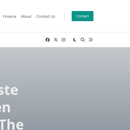
Finance
About
Contact Us
Contact
ste
en
 The