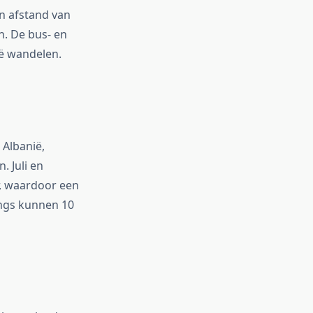
en afstand van
n. De bus- en
ië wandelen.
 Albanië,
. Juli en
r, waardoor een
ings kunnen 10