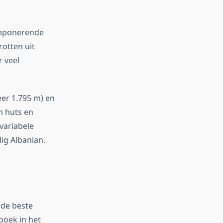
 imponerende
rotten uit
 veel
eer 1.795 m) en
n huts en
variabele
ig Albanian.
 de beste
boek in het