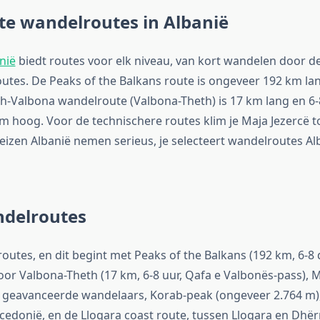
te wandelroutes in Albanië
nië
biedt routes voor elk niveau, van kort wandelen door de
tes. De Peaks of the Balkans route is ongeveer 192 km lan
h-Valbona wandelroute (Valbona-Theth) is 17 km lang en 6-
m hoog. Voor de technischere routes klim je Maja Jezercë t
izen Albanië nemen serieus, je selecteert wandelroutes Al
ndelroutes
routes, en dit begint met Peaks of the Balkans (192 km, 6-8
voor Valbona-Theth (17 km, 6-8 uur, Qafa e Valbonës-pass), M
r geavanceerde wandelaars, Korab-peak (ongeveer 2.764 m)
donië, en de Llogara coast route, tussen Llogara en Dhërm