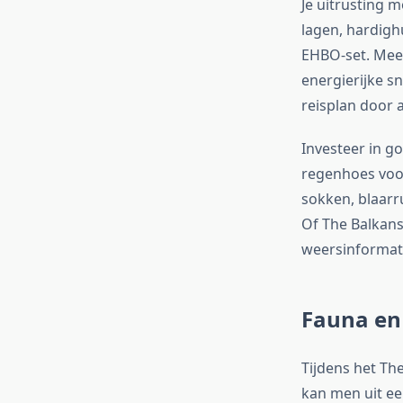
Je uitrusting 
lagen, hardigh
EHBO-set. Mees
energierijke s
reisplan door
Investeer in g
regenhoes voor
sokken, blaarr
Of The Balkans
weersinformati
Fauna en 
Tijdens het T
kan men uit ee