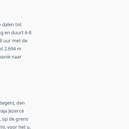
 dalen tot
g en duurt 6-8
8 uur met de
ot 2.694 m
banië naar
 dagen), dan
aja Jezercë
, op de grens
i, voor het u.