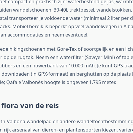
moet compact en praktisch zijn: waterbestendige jas, warm
uiden wandelschoenen, 30-40L trektoestel, wandelstokken
tal transporteer je voldoende water (minimaal 2 liter per 
nacks. Mobiel bereik is beperkt op veel wandelwegen in Alban
 aan accommodaties en neem eventueel.
oede hikingschoenen met Gore-Tex of soortgelijk en een lic
 op de rugzak. Neem een waterfilter (Sawyer Mini) of table
ubbers en een powerbank van 10.000 mAh. Je kunt GPS-tra
 downloaden (in GPX-formaat) en berghutten op de plaats 
e; Qafa e Valbonës hoogte is ongeveer 1.795 meter.
flora van de reis
heth-Valbona-wandelpad en andere wandeltochtbestemminge
n rijk arsenaal van dieren- en plantensoorten kiezen, varië