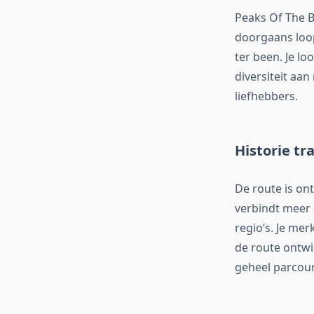
Peaks Of The B
doorgaans loop
ter been. Je l
diversiteit aa
liefhebbers.
Historie tr
De route is on
verbindt meer 
regio’s. Je mer
de route ontwi
geheel parcour