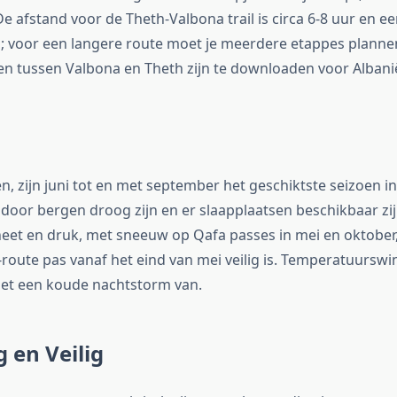
e afstand voor de Theth-Valbona trail is circa 6-8 uur en e
; voor een langere route moet je meerdere etappes planne
en tussen Valbona en Theth zijn te downloaden voor Alban
, zijn juni tot en met september het geschiktste seizoen in
door bergen droog zijn en er slaapplaatsen beschikbaar zijn
heet en druk, met sneeuw op Qafa passes in mei en oktobe
route pas vanaf het eind van mei veilig is. Temperatuursw
 met een koude nachtstorm van.
g en Veilig