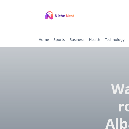
Skip
to
content
Home
Sports
Business
Health
Technology
Wa
r
Alb