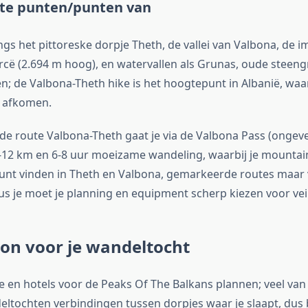
ste punten/punten van
ngs het pittoreske dorpje Theth, de vallei van Valbona, de
rcë (2.694 m hoog), en watervallen als Grunas, oude steeng
; de Valbona-Theth hike is het hoogtepunt in Albanië, waar
 afkomen.
: de route Valbona-Theth gaat je via de Valbona Pass (ongev
-12 km en 6-8 uur moeizame wandeling, waarbij je mountai
nt vinden in Theth en Valbona, gemarkeerde routes maar 
dus je moet je planning en equipment scherp kiezen voor veil
on voor je wandeltocht
te en hotels voor de Peaks Of The Balkans plannen; veel van
ltochten verbindingen tussen dorpjes waar je slaapt, dus 