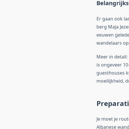
Belangrijk
Er gaan ook la
berg Maja Jeze
eeuwen geleden
wandelaars op
Meer in detail
is ongeveer 10
guesthouses ku
moeilijkheid, 
Preparati
Je moet je rou
Albanese wande