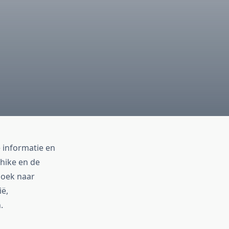
 informatie en
 hike en de
zoek naar
ë,
.