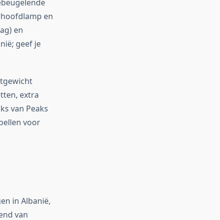
tebeugelende
, hoofdlamp en
dag) en
ië; geef je
htgewicht
tten, extra
cks van Peaks
bellen voor
n in Albanië,
rend van