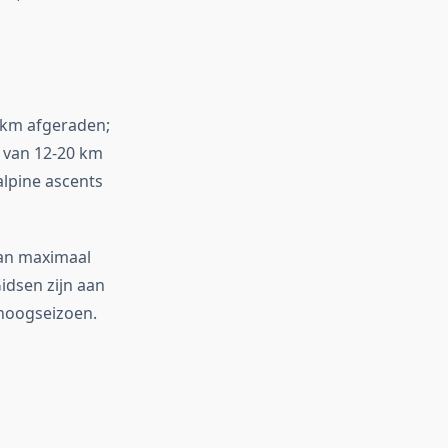
0 km afgeraden;
s van 12-20 km
alpine ascents
van maximaal
idsen zijn aan
 hoogseizoen.