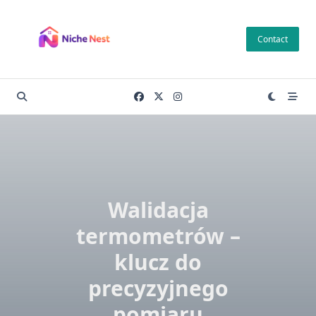
Skip
to
Contact
content
Walidacja
termometrów –
klucz do
precyzyjnego
pomiaru