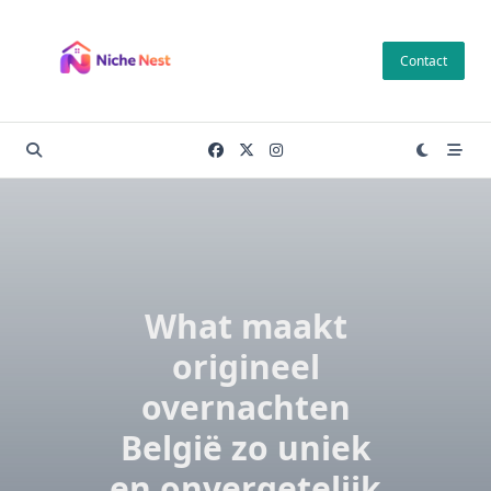
Skip
to
Contact
content
What maakt
origineel
overnachten
België zo uniek
en onvergetelijk