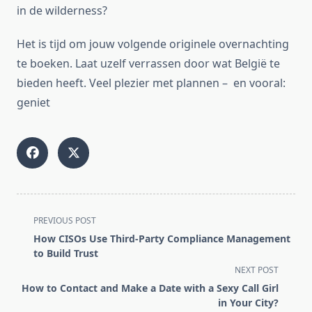
in de wilderness?
Het is tijd om jouw volgende originele overnachting
te boeken. Laat uzelf verrassen door wat België te
bieden heeft. Veel plezier met plannen – en vooral:
geniet
<span
PREVIOUS POST
class="nav-
How CISOs Use Third-Party Compliance Management
subtitle
to Build Trust
screen-
NEXT POST
reader-
How to Contact and Make a Date with a Sexy Call Girl
text">Page</span>
in Your City?