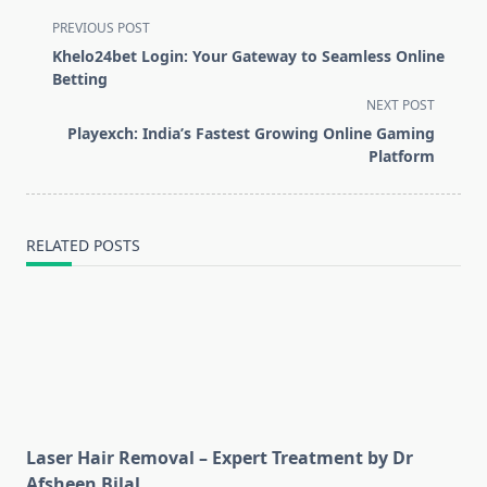
<span
PREVIOUS POST
class="nav-
Khelo24bet Login: Your Gateway to Seamless Online
subtitle
Betting
screen-
NEXT POST
reader-
Playexch: India’s Fastest Growing Online Gaming
text">Page</span>
Platform
RELATED POSTS
Laser Hair Removal – Expert Treatment by Dr
Afsheen Bilal