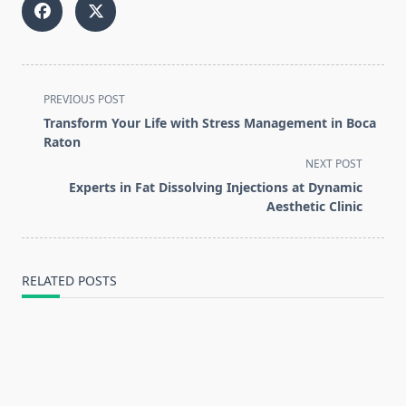
<span
PREVIOUS POST
class="nav-
Transform Your Life with Stress Management in Boca
subtitle
Raton
screen-
NEXT POST
reader-
Experts in Fat Dissolving Injections at Dynamic
text">Page</span>
Aesthetic Clinic
RELATED POSTS