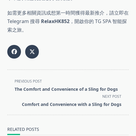
如需更多相關資訊或想第一時間獲得最新推介，請立即在
Telegram 搜尋
RelaxHK852
，開啟你的 TG SPA 智能探
索之旅。
<span
PREVIOUS POST
class="nav-
The Comfort and Convenience of a Sling for Dogs
subtitle
NEXT POST
screen-
Comfort and Convenience with a Sling for Dogs
reader-
text">Page</span>
RELATED POSTS