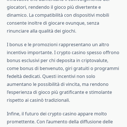
giocatori, rendendo il gioco più divertente e
dinamico. La compatibilità con dispositivi mobili
consente inoltre di giocare ovunque, senza
rinunciare alla qualità dei giochi.
I bonus e le promozioni rappresentano un altro
incentivo importante. I crypto casino spesso offrono
bonus esclusivi per chi deposita in criptovalute,
come bonus di benvenuto, giri gratuiti o programmi
fedeltà dedicati. Questi incentivi non solo
aumentano le possibilità di vincita, ma rendono
l’esperienza di gioco più gratificante e stimolante
rispetto ai casinò tradizionali.
Infine, il futuro dei crypto casino appare molto
promettente. Con l’aumento della diffusione delle