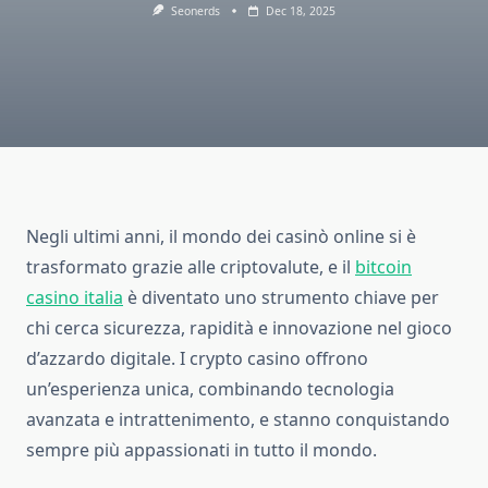
Seonerds
Dec 18, 2025
Negli ultimi anni, il mondo dei casinò online si è
trasformato grazie alle criptovalute, e il
bitcoin
casino italia
è diventato uno strumento chiave per
chi cerca sicurezza, rapidità e innovazione nel gioco
d’azzardo digitale. I crypto casino offrono
un’esperienza unica, combinando tecnologia
avanzata e intrattenimento, e stanno conquistando
sempre più appassionati in tutto il mondo.