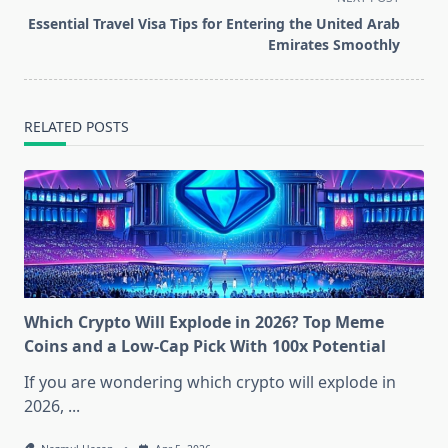
reader-
Essential Travel Visa Tips for Entering the United Arab
text">Page</span>
Emirates Smoothly
RELATED POSTS
Which Crypto Will Explode in 2026? Top Meme
Coins and a Low-Cap Pick With 100x Potential
If you are wondering which crypto will explode in
2026,
...