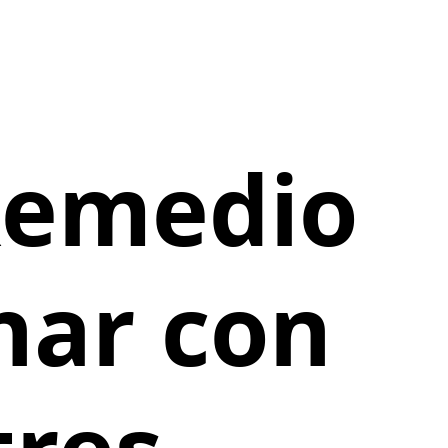
 Remedio
nar con