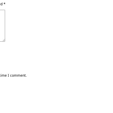
ked
*
 time I comment.