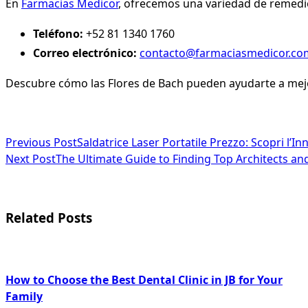
En
Farmacias Medicor
, ofrecemos una variedad de remedio
Teléfono:
+52 81 1340 1760
Correo electrónico:
contacto@farmaciasmedicor.co
Descubre cómo las Flores de Bach pueden ayudarte a mejor
<span
Previous Post
Saldatrice Laser Portatile Prezzo: Scopri l’
Next Post
The Ultimate Guide to Finding Top Architects an
class="nav-
subtitle
screen-
Related Posts
reader-
text">Page</span>
How to Choose the Best Dental Clinic in JB for Your
Family