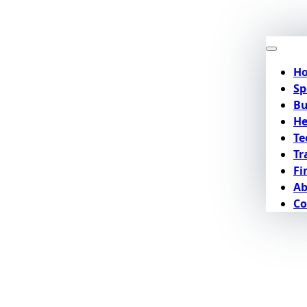
H
Sp
Bu
He
Te
Tr
Fi
Ab
Co