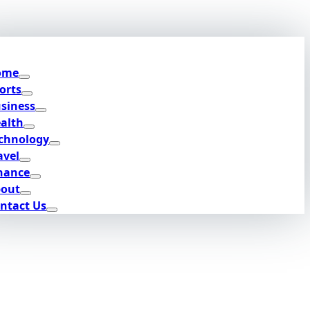
ome
orts
siness
alth
chnology
avel
nance
out
ntact Us