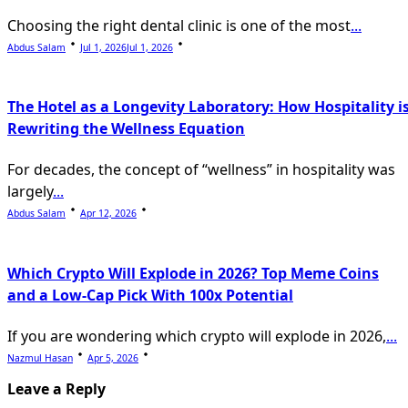
Choosing the right dental clinic is one of the most
...
Abdus Salam
Jul 1, 2026
Jul 1, 2026
The Hotel as a Longevity Laboratory: How Hospitality i
Rewriting the Wellness Equation
For decades, the concept of “wellness” in hospitality was
largely
...
Abdus Salam
Apr 12, 2026
Which Crypto Will Explode in 2026? Top Meme Coins
and a Low-Cap Pick With 100x Potential
If you are wondering which crypto will explode in 2026,
...
Nazmul Hasan
Apr 5, 2026
Leave a Reply