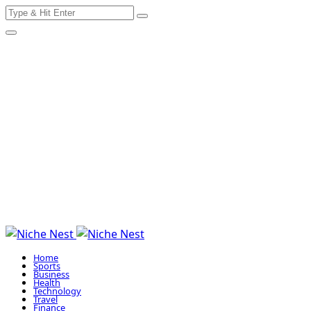
Search
Skip
for:
to
content
Home
Sports
Business
Health
Technology
Travel
Finance