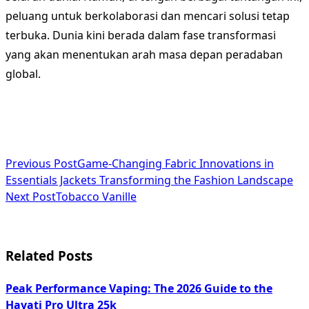
peluang untuk berkolaborasi dan mencari solusi tetap
terbuka. Dunia kini berada dalam fase transformasi
yang akan menentukan arah masa depan peradaban
global.
<span
Previous Post
Game-Changing Fabric Innovations in
Essentials Jackets Transforming the Fashion Landscape
class="nav-
Next Post
Tobacco Vanille
subtitle
screen-
Related Posts
reader-
text">Page</span>
Peak Performance Vaping: The 2026 Guide to the
Hayati Pro Ultra 25k