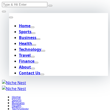
Search
Skip
for:
to
content
Home
Sports
Business
Health
Technology
Travel
Finance
About
Contact Us
Home
Sports
Business
Health
Technology