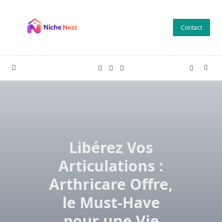
Skip
to
Contact
content
Libérez Vos
Articulations :
Arthricare Offre,
le Must-Have
pour une Vie