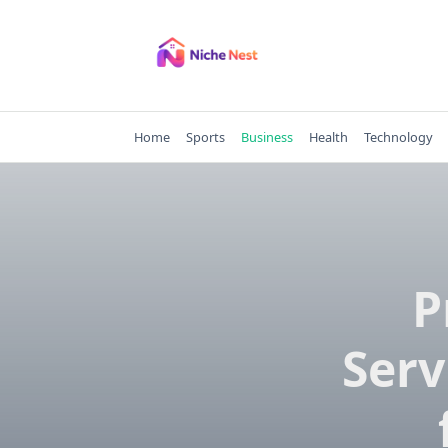
Skip
to
content
Home
Sports
Business
Health
Technology
P
Serv