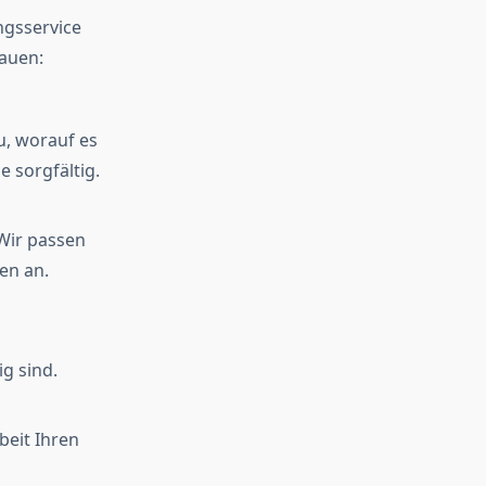
ngsservice
auen:
u, worauf es
 sorgfältig.
 Wir passen
en an.
g sind.
beit Ihren