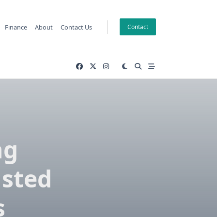
Finance
About
Contact Us
Contact
ng
usted
s