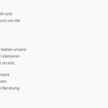
eit und
 uns um die
r bieten unsere
n kleineren
 strahlt.
nsere
sen.
e Beratung.