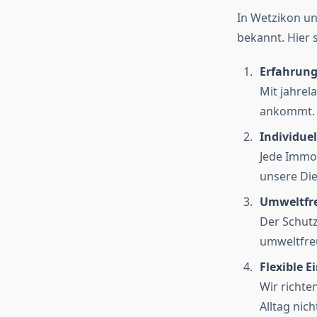
In Wetzikon un
bekannt. Hier
Erfahrun
Mit jahrel
ankommt. U
Individue
Jede Immob
unsere Die
Umweltfre
Der Schutz
umweltfreu
Flexible E
Wir richte
Alltag nich