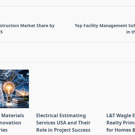
T
struction Market Share by
Top Facility Management So
35
in t
pan>
 Materials
Electrical Estimating
L&T Wagle E
nnovation
Services USA and Their
Realty Prim
ries
Role in Project Success
for Homes &