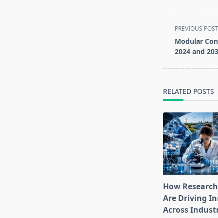
<span
PREVIOUS POS
class="nav-
Modular Con
subtitle
2024 and 20
screen-
reader-
text">Page</s
RELATED POSTS
How Research
Are Driving I
Across Indust