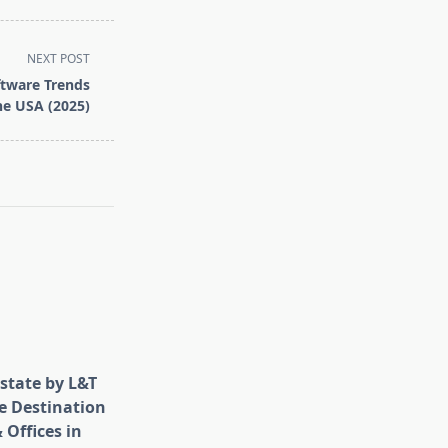
NEXT POST
ftware Trends
he USA (2025)
state by L&T
e Destination
 Offices in