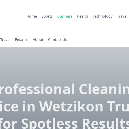
Home
Sports
Business
Health
Technology
Travel
Travel
Finance
About
Contact Us
rofessional Cleani
ice in Wetzikon Tr
for Spotless Result