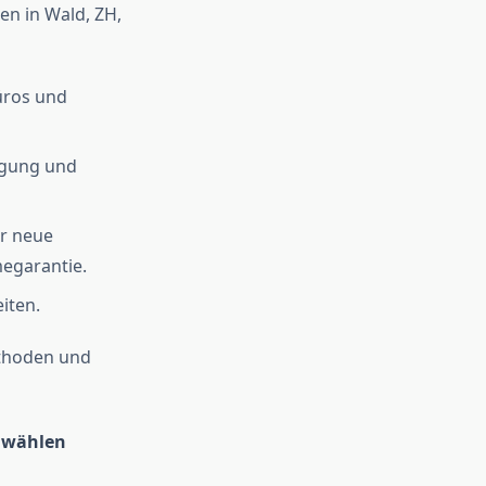
en in Wald, ZH,
üros und
igung und
er neue
egarantie.
iten.
thoden und
n wählen