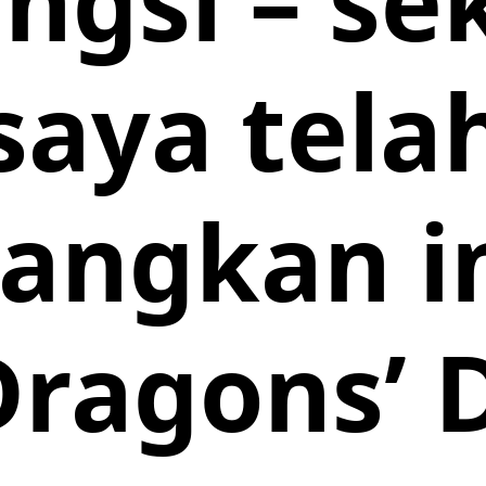
ngsi – se
saya tela
ngkan in
Dragons’ 