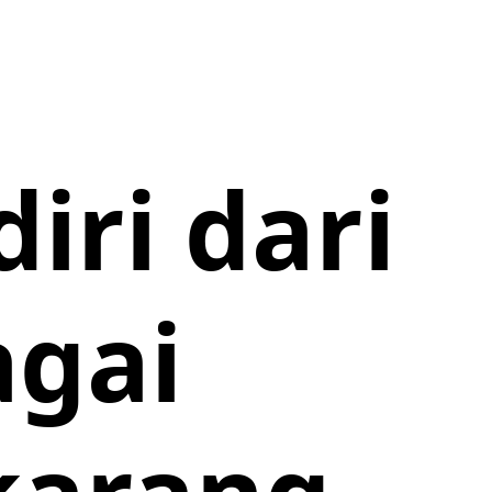
iri dari
agai