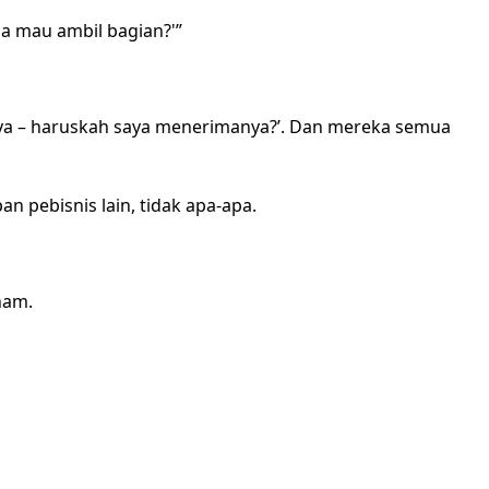
da mau ambil bagian?'”
aya – haruskah saya menerimanya?’. Dan mereka semua
n pebisnis lain, tidak apa-apa.
ham.