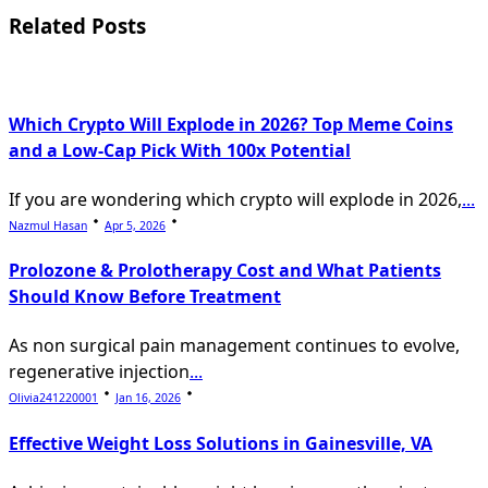
screen-
Related Posts
reader-
text">Page</span>
Which Crypto Will Explode in 2026? Top Meme Coins
and a Low-Cap Pick With 100x Potential
If you are wondering which crypto will explode in 2026,
...
Nazmul Hasan
Apr 5, 2026
Prolozone & Prolotherapy Cost and What Patients
Should Know Before Treatment
As non surgical pain management continues to evolve,
regenerative injection
...
Olivia241220001
Jan 16, 2026
Effective Weight Loss Solutions in Gainesville, VA