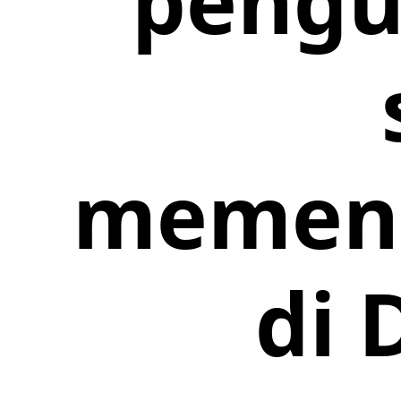
pengu
memena
di 