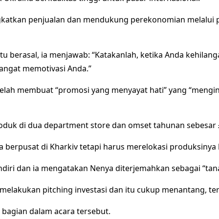
atkan penjualan dan mendukung perekonomian melalui paj
n itu berasal, ia menjawab: “Katakanlah, ketika Anda kehi
angat memotivasi Anda.”
telah membuat “promosi yang menyayat hati” yang “meng
produk di dua department store dan omset tahunan sebesar 
 berpusat di Kharkiv tetapi harus merelokasi produksinya 
ndiri dan ia mengatakan Nenya diterjemahkan sebagai “tana
melakukan pitching investasi dan itu cukup menantang, te
agian dalam acara tersebut.