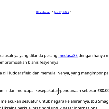
Blueaframe
Jan 27, 2025
ra asalnya yang dilanda perang
medusa88
dengan hanya me
empromosikan bisnis fesyennya.
di Huddersfield dan memulai Nenya, yang mengimpor pak
i Kamis dan mencapai kesepakatan pendanaan sebesar £80.0
 melakukan sesuatu” untuk negara kelahirannya. Ibu Smag
kraina berkualitas tinggi untuk pasar internasional.