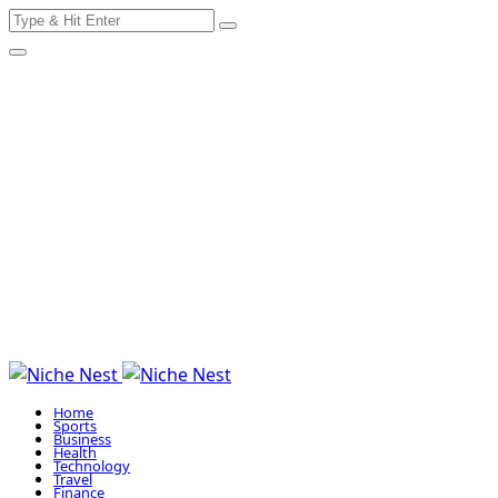
Search
Skip
for:
to
content
Home
Sports
Business
Health
Technology
Travel
Finance