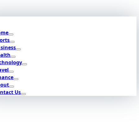
ome
orts
siness
alth
chnology
avel
nance
out
ntact Us