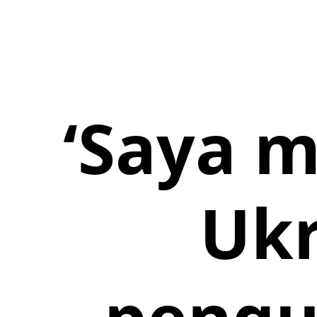
‘Saya m
Ukr