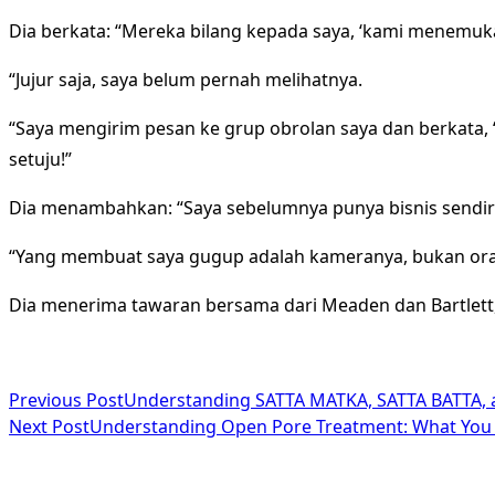
Dia berkata: “Mereka bilang kepada saya, ‘kami menemuka
“Jujur saja, saya belum pernah melihatnya.
“Saya mengirim pesan ke grup obrolan saya dan berkata
setuju!”
Dia menambahkan: “Saya sebelumnya punya bisnis sendiri, 
“Yang membuat saya gugup adalah kameranya, bukan or
Dia menerima tawaran bersama dari Meaden dan Bartlett
<span
Previous Post
Understanding SATTA MATKA, SATTA BATTA,
Next Post
Understanding Open Pore Treatment: What You
class="nav-
subtitle