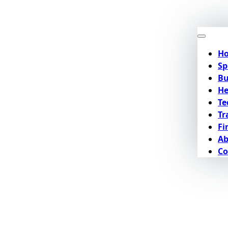
H
Sp
Bu
He
Te
Tr
Fi
Ab
Co