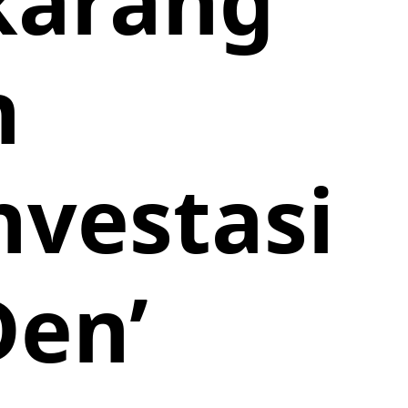
karang
h
vestasi
Den’