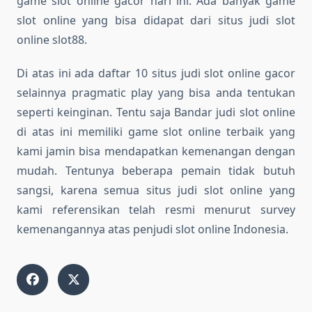
game slot online gacor hari ini. Ada banyak game
slot online yang bisa didapat dari situs judi slot
online slot88.
Di atas ini ada daftar 10 situs judi slot online gacor
selainnya pragmatic play yang bisa anda tentukan
seperti keinginan. Tentu saja Bandar judi slot online
di atas ini memiliki game slot online terbaik yang
kami jamin bisa mendapatkan kemenangan dengan
mudah. Tentunya beberapa pemain tidak butuh
sangsi, karena semua situs judi slot online yang
kami referensikan telah resmi menurut survey
kemenangannya atas penjudi slot online Indonesia.