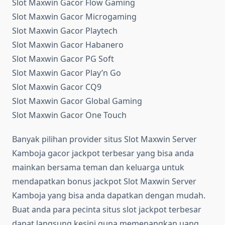
Slot Maxwin Gacor Flow Gaming
Slot Maxwin Gacor Microgaming
Slot Maxwin Gacor Playtech
Slot Maxwin Gacor Habanero
Slot Maxwin Gacor PG Soft
Slot Maxwin Gacor Play’n Go
Slot Maxwin Gacor CQ9
Slot Maxwin Gacor Global Gaming
Slot Maxwin Gacor One Touch
Banyak pilihan provider situs Slot Maxwin Server
Kamboja gacor jackpot terbesar yang bisa anda
mainkan bersama teman dan keluarga untuk
mendapatkan bonus jackpot Slot Maxwin Server
Kamboja yang bisa anda dapatkan dengan mudah.
Buat anda para pecinta situs slot jackpot terbesar
dapat langsung kesini guna memenangkan uang