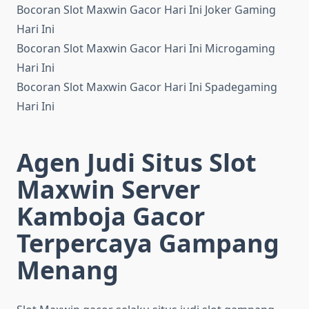
Bocoran Slot Maxwin Gacor Hari Ini Joker Gaming
Hari Ini
Bocoran Slot Maxwin Gacor Hari Ini Microgaming
Hari Ini
Bocoran Slot Maxwin Gacor Hari Ini Spadegaming
Hari Ini
Agen Judi Situs Slot
Maxwin Server
Kamboja Gacor
Terpercaya Gampang
Menang