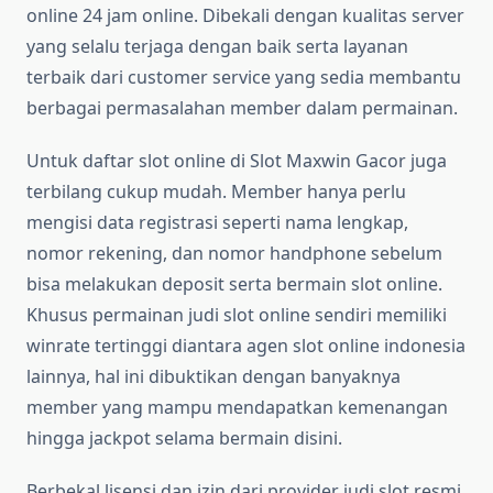
online 24 jam online. Dibekali dengan kualitas server
yang selalu terjaga dengan baik serta layanan
terbaik dari customer service yang sedia membantu
berbagai permasalahan member dalam permainan.
Untuk daftar slot online di Slot Maxwin Gacor juga
terbilang cukup mudah. Member hanya perlu
mengisi data registrasi seperti nama lengkap,
nomor rekening, dan nomor handphone sebelum
bisa melakukan deposit serta bermain slot online.
Khusus permainan judi slot online sendiri memiliki
winrate tertinggi diantara agen slot online indonesia
lainnya, hal ini dibuktikan dengan banyaknya
member yang mampu mendapatkan kemenangan
hingga jackpot selama bermain disini.
Berbekal lisensi dan izin dari provider judi slot resmi,