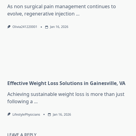
As non surgical pain management continues to
evolve, regenerative injection
...
Olivia241220001
Jan 16, 2026
Effective Weight Loss Solutions in Gainesville, VA
Achieving sustainable weight loss is more than just
following a
...
LifestylePhysicians
Jan 16, 2026
LEAVE A REPLY