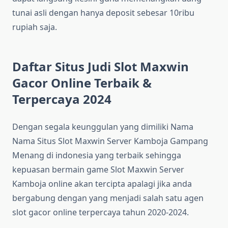
tunai asli dengan hanya deposit sebesar 10ribu
rupiah saja.
Daftar Situs Judi Slot Maxwin
Gacor Online Terbaik &
Terpercaya 2024
Dengan segala keunggulan yang dimiliki Nama
Nama Situs Slot Maxwin Server Kamboja Gampang
Menang di indonesia yang terbaik sehingga
kepuasan bermain game Slot Maxwin Server
Kamboja online akan tercipta apalagi jika anda
bergabung dengan yang menjadi salah satu agen
slot gacor online terpercaya tahun 2020-2024.