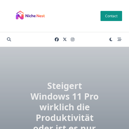
Skip
to
Contact
content
Steigert
Windows 11 Pro
wirklich die
Produktivität
oder ist es nur