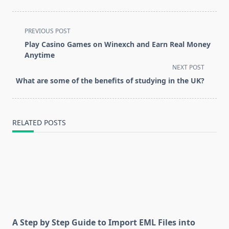
<span
PREVIOUS POST
class="nav-
Play Casino Games on Winexch and Earn Real Money
subtitle
Anytime
screen-
NEXT POST
reader-
What are some of the benefits of studying in the UK?
text">Page</span>
RELATED POSTS
A Step by Step Guide to Import EML Files into