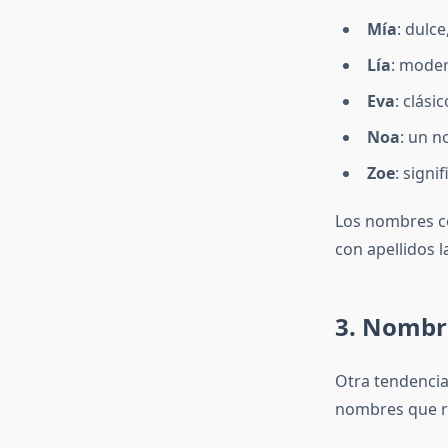
Mía
: dulc
Lía
: moder
Eva
: clási
Noa
: un n
Zoe
: signi
Los nombres co
con apellidos l
3. Nombre
Otra tendencia
nombres que re