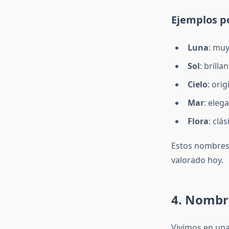
Ejemplos p
Luna
: muy
Sol
: brilla
Cielo
: orig
Mar
: eleg
Flora
: clá
Estos nombres 
valorado hoy.
4. Nombr
Vivimos en una