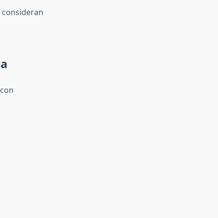
e consideran
ca
 con