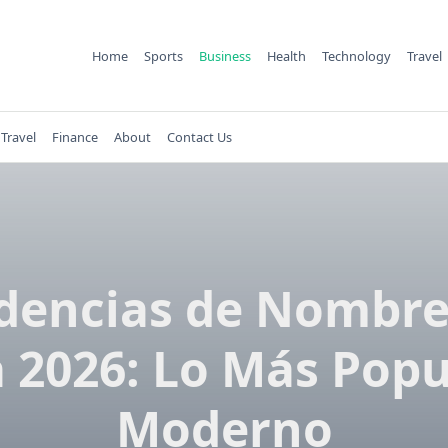
Home
Sports
Business
Health
Technology
Travel
Travel
Finance
About
Contact Us
dencias de Nombre
 2026: Lo Más Popu
Moderno