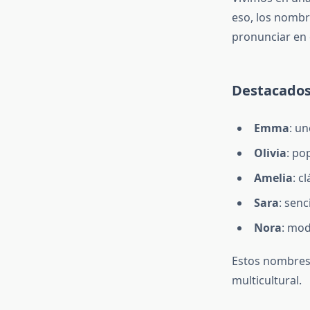
eso, los nombr
pronunciar en 
Destacados
Emma
: u
Olivia
: po
Amelia
: c
Sara
: senc
Nora
: mod
Estos nombres 
multicultural.