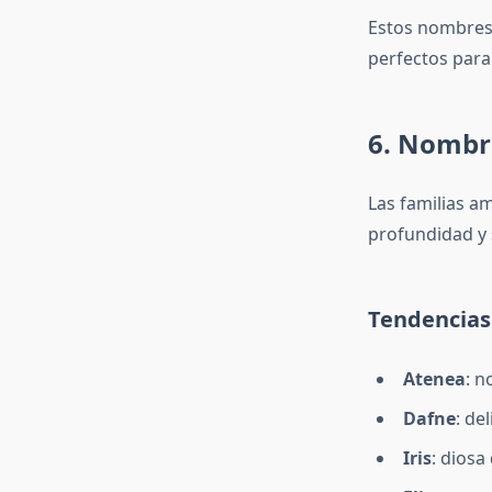
Estos nombres s
perfectos para 
6. Nombre
Las familias am
profundidad y 
Tendencias 
Atenea
: n
Dafne
: de
Iris
: diosa