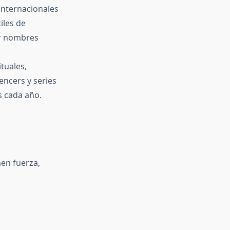
internacionales
iles de
ar nombres
tuales,
uencers y series
s cada año.
nen fuerza,