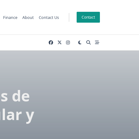
Finance
About
Contact Us
Contact
s de
lar y