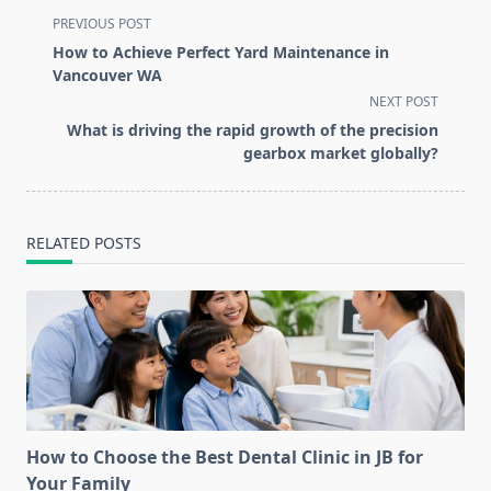
<span
PREVIOUS POST
class="nav-
How to Achieve Perfect Yard Maintenance in
subtitle
Vancouver WA
screen-
NEXT POST
reader-
What is driving the rapid growth of the precision
text">Page</span>
gearbox market globally?
RELATED POSTS
How to Choose the Best Dental Clinic in JB for
Your Family